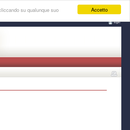
Accetto
 cliccando su qualunque suo
login