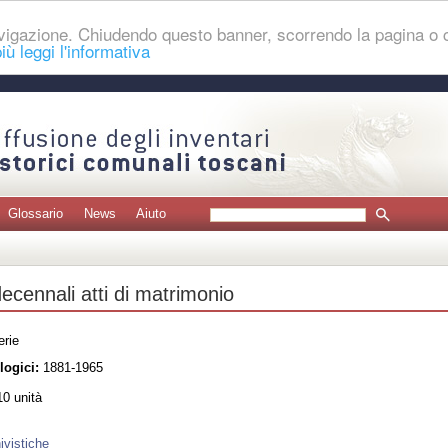
navigazione. Chiudendo questo banner, scorrendo la pagina o
iù leggi l'informativa
Glossario
News
Aiuto
decennali atti di matrimonio
erie
logici:
1881-1965
0 unità
ivistiche