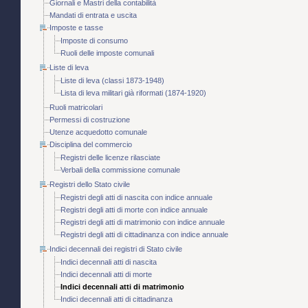
Giornali e Mastri della contabilità
Mandati di entrata e uscita
Imposte e tasse
Imposte di consumo
Ruoli delle imposte comunali
Liste di leva
Liste di leva (classi 1873-1948)
Lista di leva militari già riformati (1874-1920)
Ruoli matricolari
Permessi di costruzione
Utenze acquedotto comunale
Disciplina del commercio
Registri delle licenze rilasciate
Verbali della commissione comunale
Registri dello Stato civile
Registri degli atti di nascita con indice annuale
Registri degli atti di morte con indice annuale
Registri degli atti di matrimonio con indice annuale
Registri degli atti di cittadinanza con indice annuale
Indici decennali dei registri di Stato civile
Indici decennali atti di nascita
Indici decennali atti di morte
Indici decennali atti di matrimonio
Indici decennali atti di cittadinanza