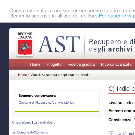
Questo sito utilizza cookie per consentire la corretta 
elemento acconsenti all'uso dei cookie.
Per saperne di p
Home
Progetto
Ricerca guidata
Ricerca avanzata
Home
» Visualizza scheda complesso archivistico
C) Indici 
Soggetto conservatore:
Livello:
sottos
Comune di Altopascio. Archivio storico
Estremi crono
Consistenza:
1
Chiudi albero
|
Espandi albero
Comune di Altopascio
Unità arch