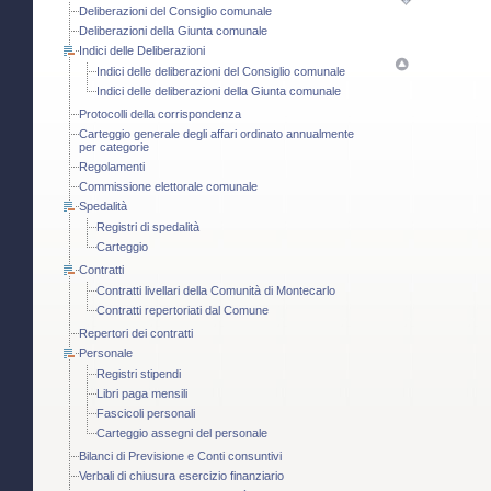
Deliberazioni del Consiglio comunale
Deliberazioni della Giunta comunale
Indici delle Deliberazioni
Indici delle deliberazioni del Consiglio comunale
Indici delle deliberazioni della Giunta comunale
Protocolli della corrispondenza
Carteggio generale degli affari ordinato annualmente
per categorie
Regolamenti
Commissione elettorale comunale
Spedalità
Registri di spedalità
Carteggio
Contratti
Contratti livellari della Comunità di Montecarlo
Contratti repertoriati dal Comune
Repertori dei contratti
Personale
Registri stipendi
Libri paga mensili
Fascicoli personali
Carteggio assegni del personale
Bilanci di Previsione e Conti consuntivi
Verbali di chiusura esercizio finanziario