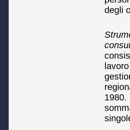
degli o
Strume
consul
consis
lavoro
gestio
region
1980. 
sommar
singol