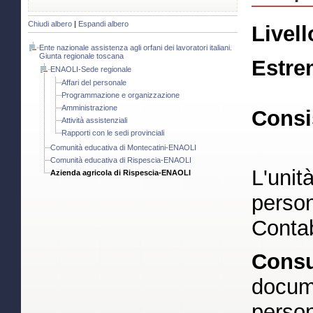
Chiudi albero
|
Espandi albero
Livell
Ente nazionale assistenza agli orfani dei lavoratori italiani.
Giunta regionale toscana
Estre
ENAOLI-Sede regionale
Affari del personale
Programmazione e organizzazione
Amministrazione
Consi
Attività assistenziali
Rapporti con le sedi provinciali
Comunità educativa di Montecatini-ENAOLI
Comunità educativa di Rispescia-ENAOLI
L'unit
Azienda agricola di Rispescia-ENAOLI
person
Contab
Consul
docume
person