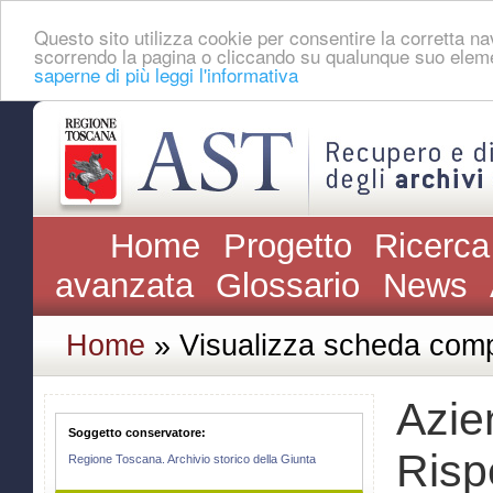
Questo sito utilizza cookie per consentire la corretta 
scorrendo la pagina o cliccando su qualunque suo eleme
saperne di più leggi l'informativa
Home
Progetto
Ricerca
avanzata
Glossario
News
Home
» Visualizza scheda comp
Azie
Soggetto conservatore:
Risp
Regione Toscana. Archivio storico della Giunta