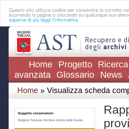
Questo sito utilizza cookie per consentire la corretta 
scorrendo la pagina o cliccando su qualunque suo eleme
saperne di più leggi l'informativa
Home
Progetto
Ricerca
avanzata
Glossario
News
Home
» Visualizza scheda comp
Rapp
Soggetto conservatore:
provi
Regione Toscana. Archivio storico della Giunta