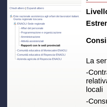
Chiudi albero
|
Espandi albero
Livell
Ente nazionale assistenza agli orfani dei lavoratori italiani.
Giunta regionale toscana
Estre
ENAOLI-Sede regionale
Affari del personale
Programmazione e organizzazione
Amministrazione
Consi
Attività assistenziali
Rapporti con le sedi provinciali
Comunità educativa di Montecatini-ENAOLI
Comunità educativa di Rispescia-ENAOLI
La seri
Azienda agricola di Rispescia-ENAOLI
-Contr
relativ
locali
-Consu