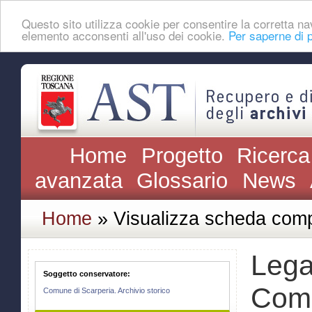
Questo sito utilizza cookie per consentire la corretta 
elemento acconsenti all'uso dei cookie.
Per saperne di p
Home
Progetto
Ricerca
avanzata
Glossario
News
Home
» Visualizza scheda comp
Lega 
Soggetto conservatore:
Comu
Comune di Scarperia. Archivio storico