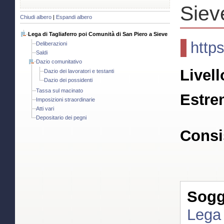
Siev
Chiudi albero
|
Espandi albero
Lega di Tagliaferro poi Comunità di San Piero a Sieve
http
Deliberazioni
Saldi
Dazio comunitativo
Livell
Dazio dei lavoratori e testanti
Dazio dei possidenti
Tassa sul macinato
Estre
Imposizioni straordinarie
Atti vari
Depositario dei pegni
Consi
Sogge
Lega 