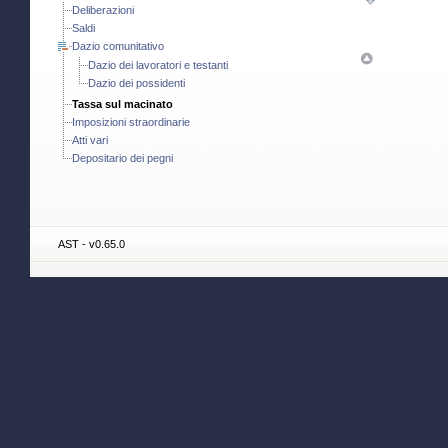
Deliberazioni
Saldi
Dazio comunitativo
Dazio dei lavoratori e testanti
Dazio dei possidenti
Tassa sul macinato
Imposizioni straordinarie
Atti vari
Depositario dei pegni
AST - v0.65.0