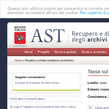
Questo sito utilizza cookie per consentire la corretta 
elemento acconsenti all'uso dei cookie.
Per saperne di p
Home
Progetto
Ricerca guidata
Ricerca avanzata
Home
» Visualizza scheda complesso archivistico
Tassa sul
Soggetto conservatore:
Livello:
serie
Comune di Scarperia. Archivio storico
Estremi crono
Consistenza:
7
Chiudi albero
|
Espandi albero
Lega di Tagliaferro poi Comunità di San Piero a Sieve
Unità arch