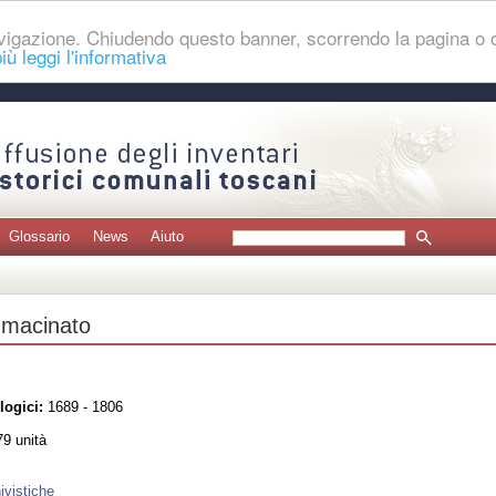
navigazione. Chiudendo questo banner, scorrendo la pagina o
iù leggi l'informativa
Glossario
News
Aiuto
 macinato
logici:
1689 - 1806
9 unità
ivistiche