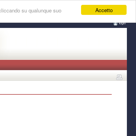
Accetto
 cliccando su qualunque suo
login