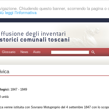
navigazione. Chiudendo questo banner, scorrendo la pagina o
iù leggi l'informativa
Glossario
News
Aiuto
ivica
logici:
1847 - 1849
 unità
ca venne istituita con Sovrano Motuproprio del 4 settembre 1847 con lo scopo di