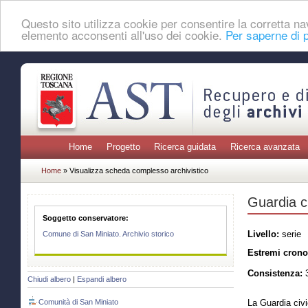
Questo sito utilizza cookie per consentire la corretta 
elemento acconsenti all'uso dei cookie.
Per saperne di p
Home
Progetto
Ricerca guidata
Ricerca avanzata
Home
» Visualizza scheda complesso archivistico
Guardia c
Soggetto conservatore:
Livello:
serie
Comune di San Miniato. Archivio storico
Estremi crono
Consistenza:
3
Chiudi albero
|
Espandi albero
Comunità di San Miniato
La Guardia civi