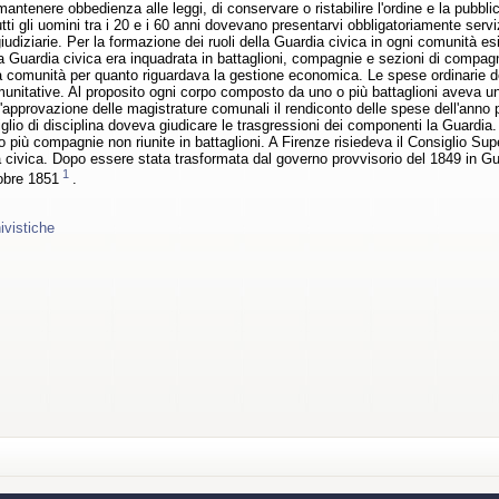
 mantenere obbedienza alle leggi, di conservare o ristabilire l'ordine e la pubbli
tti gli uomini tra i 20 e i 60 anni dovevano presentarvi obbligatoriamente servizi
iudiziarie. Per la formazione dei ruoli della Guardia civica in ogni comunità 
a Guardia civica era inquadrata in battaglioni, compagnie e sezioni di compagni
a comunità per quanto riguardava la gestione economica. Le spese ordinarie de
unitative. Al proposito ogni corpo composto da uno o più battaglioni aveva un
'approvazione delle magistrature comunali il rendiconto delle spese dell'anno 
iglio di disciplina doveva giudicare le trasgressioni dei componenti la Guardia.
 più compagnie non riunite in battaglioni. A Firenze risiedeva il Consiglio Super
a civica. Dopo essere stata trasformata dal governo provvisorio del 1849 in G
1
tobre 1851
.
ivistiche