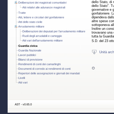
dello Stato, di
Deliberazioni dei magistrati comunitativi
dello Stato". Tu
Atti relativi alle adunanze magistrali
governative e g
Tratte
gonfaloniere. L
dipendeva dall
Atti, lettere e circolari del gonfaloniere
altre spese com
Atti dello stato civile
sottoponeva all
Arruolamento militare
Inoltre un cons
Deliberazioni dei deputati per l'arruolamento militare
trovavano una o
Ruoli degli arruolabili e carteggio
tutta la Guardi
Atti vari dell'arruolamento militare
S.D. del 23 ot
Guardia civica
Guardia Nazionale
Unità arch
Lavori pubblici
Bilanci di previsione
Rendimenti di conti dei camarlinghi
Documenti di corredo ai rendimenti di conti
Repertori delle assegnazioni e giornali dei mandati
Livelli
Atti vari
AST - v0.65.0