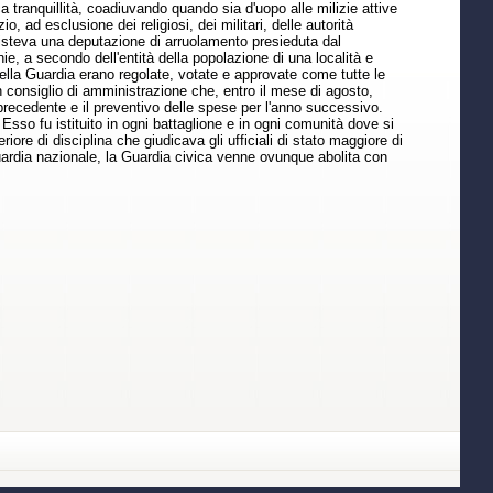
ca tranquillità, coadiuvando quando sia d'uopo alle milizie attive
o, ad esclusione dei religiosi, dei militari, delle autorità
esisteva una deputazione di arruolamento presieduta dal
e, a secondo dell'entità della popolazione di una località e
lla Guardia erano regolate, votate e approvate come tutte le
 consiglio di amministrazione che, entro il mese di agosto,
precedente e il preventivo delle spese per l'anno successivo.
 Esso fu istituito in ogni battaglione e in ogni comunità dove si
iore di disciplina che giudicava gli ufficiali di stato maggiore di
uardia nazionale, la Guardia civica venne ovunque abolita con