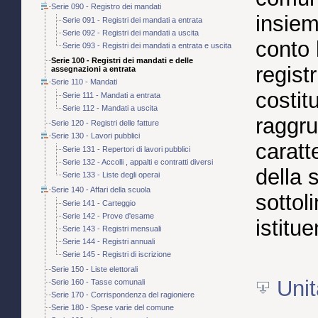
Serie 090 - Registro dei mandati
insiem
Serie 091 - Registri dei mandati a entrata
Serie 092 - Registri dei mandati a uscita
conto 
Serie 093 - Registri dei mandati a entrata e uscita
Serie 100 - Registri dei mandati e delle
regist
assegnazioni a entrata
Serie 110 - Mandati
costit
Serie 111 - Mandati a entrata
Serie 112 - Mandati a uscita
raggr
Serie 120 - Registri delle fatture
Serie 130 - Lavori pubblici
caratt
Serie 131 - Repertori di lavori pubblici
Serie 132 - Accolli , appalti e contratti diversi
della 
Serie 133 - Liste degli operai
Serie 140 - Affari della scuola
sottol
Serie 141 - Carteggio
Serie 142 - Prove d'esame
istitu
Serie 143 - Registri mensuali
Serie 144 - Registri annuali
Serie 145 - Registri di iscrizione
Serie 150 - Liste elettorali
Unit
Serie 160 - Tasse comunali
Serie 170 - Corrispondenza del ragioniere
Serie 180 - Spese varie del comune