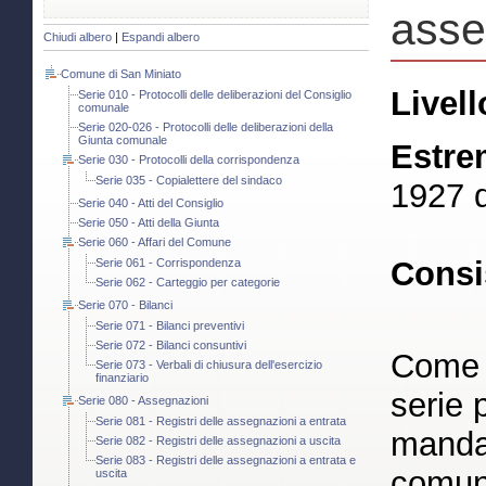
asse
Chiudi albero
|
Espandi albero
Comune di San Miniato
Livell
Serie 010 - Protocolli delle deliberazioni del Consiglio
comunale
Serie 020-026 - Protocolli delle deliberazioni della
Giunta comunale
Estre
Serie 030 - Protocolli della corrispondenza
Serie 035 - Copialettere del sindaco
1927 d
Serie 040 - Atti del Consiglio
Serie 050 - Atti della Giunta
Serie 060 - Affari del Comune
Consi
Serie 061 - Corrispondenza
Serie 062 - Carteggio per categorie
Serie 070 - Bilanci
Serie 071 - Bilanci preventivi
Serie 072 - Bilanci consuntivi
Come s
Serie 073 - Verbali di chiusura dell'esercizio
finanziario
serie 
Serie 080 - Assegnazioni
Serie 081 - Registri delle assegnazioni a entrata
mandat
Serie 082 - Registri delle assegnazioni a uscita
Serie 083 - Registri delle assegnazioni a entrata e
comuna
uscita