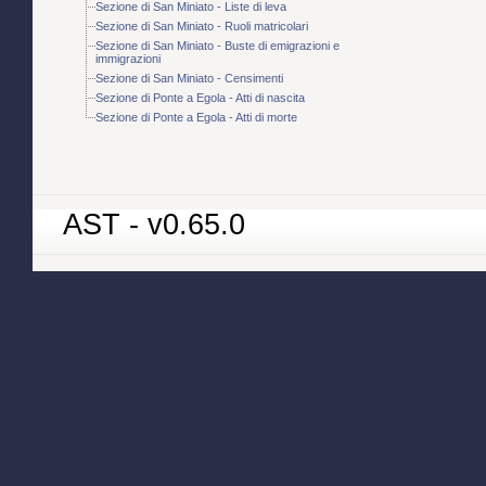
Sezione di San Miniato - Liste di leva
Sezione di San Miniato - Ruoli matricolari
Sezione di San Miniato - Buste di emigrazioni e
immigrazioni
Sezione di San Miniato - Censimenti
Sezione di Ponte a Egola - Atti di nascita
Sezione di Ponte a Egola - Atti di morte
AST - v0.65.0