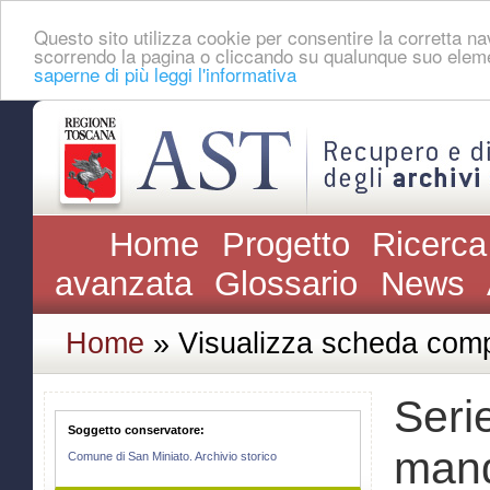
Questo sito utilizza cookie per consentire la corretta 
scorrendo la pagina o cliccando su qualunque suo eleme
saperne di più leggi l'informativa
Home
Progetto
Ricerca
avanzata
Glossario
News
Home
» Visualizza scheda comp
Serie
Soggetto conservatore:
mand
Comune di San Miniato. Archivio storico