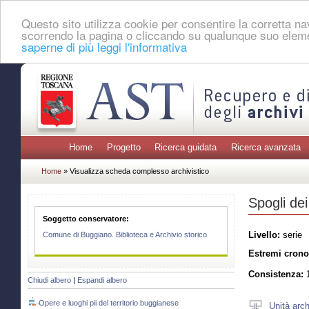
Questo sito utilizza cookie per consentire la corretta 
scorrendo la pagina o cliccando su qualunque suo eleme
saperne di più leggi l'informativa
Home
Progetto
Ricerca guidata
Ricerca avanzata
Home
» Visualizza scheda complesso archivistico
Spogli dei
Soggetto conservatore:
Livello:
serie
Comune di Buggiano. Biblioteca e Archivio storico
Estremi crono
Consistenza:
1
Chiudi albero
|
Espandi albero
Opere e luoghi pii del territorio buggianese
Unità arch