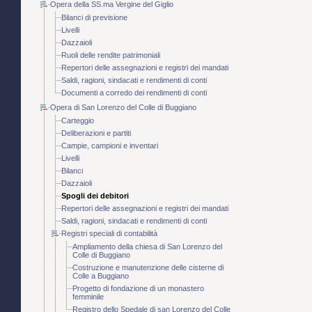
Opera della SS.ma Vergine del Giglio
Bilanci di previsione
Livelli
Dazzaioli
Ruoli delle rendite patrimoniali
Repertori delle assegnazioni e registri dei mandati
Saldi, ragioni, sindacati e rendimenti di conti
Documenti a corredo dei rendimenti di conti
Opera di San Lorenzo del Colle di Buggiano
Carteggio
Deliberazioni e partiti
Campie, campioni e inventari
Livelli
Bilanci
Dazzaioli
Spogli dei debitori
Repertori delle assegnazioni e registri dei mandati
Saldi, ragioni, sindacati e rendimenti di conti
Registri speciali di contabilità
Ampliamento della chiesa di San Lorenzo del
Colle di Buggiano
Costruzione e manutenzione delle cisterne di
Colle a Buggiano
Progetto di fondazione di un monastero
femminile
Registro dello Spedale di san Lorenzo del Colle