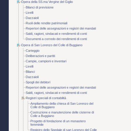
Opera della SS.ma Vergine del Giglio
Bilanci di previsione
Livelli
Dazzaioli
Ruoli delle rendite patrimoniali
Repertori delle assegnazioni e registri dei mandati
Saldi, ragioni, sindacati e rendimenti di conti
Documenti a corredo dei rendimenti di conti
Opera di San Lorenzo del Colle di Buggiano
Carteggio
Deliberazioni e partiti
Campie, campioni e inventari
Livelli
Bilanci
Dazzaioli
Spogli dei debitori
Repertori delle assegnazioni e registri dei mandati
Saldi, ragioni, sindacati e rendimenti di conti
Registri speciali di contabilità
Ampliamento della chiesa di San Lorenzo del
Colle di Buggiano
Costruzione e manutenzione delle cisterne di
Colle a Buggiano
Progetto di fondazione di un monastero
femminile
Registro dello Spedale di san Lorenzo del Colle