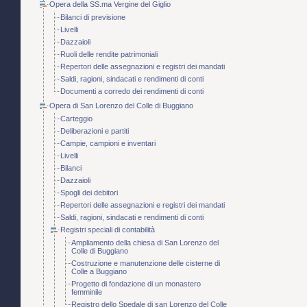
Opera della SS.ma Vergine del Giglio
Bilanci di previsione
Livelli
Dazzaioli
Ruoli delle rendite patrimoniali
Repertori delle assegnazioni e registri dei mandati
Saldi, ragioni, sindacati e rendimenti di conti
Documenti a corredo dei rendimenti di conti
Opera di San Lorenzo del Colle di Buggiano
Carteggio
Deliberazioni e partiti
Campie, campioni e inventari
Livelli
Bilanci
Dazzaioli
Spogli dei debitori
Repertori delle assegnazioni e registri dei mandati
Saldi, ragioni, sindacati e rendimenti di conti
Registri speciali di contabilità
Ampliamento della chiesa di San Lorenzo del
Colle di Buggiano
Costruzione e manutenzione delle cisterne di
Colle a Buggiano
Progetto di fondazione di un monastero
femminile
Registro dello Spedale di san Lorenzo del Colle