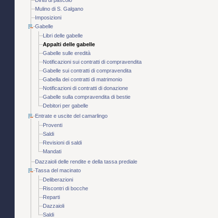
Diritti di pascolo
Mulino di S. Galgano
Imposizioni
Gabelle
Libri delle gabelle
Appalti delle gabelle
Gabelle sulle eredità
Notificazioni sui contratti di compravendita
Gabelle sui contratti di compravendita
Gabella dei contratti di matrimonio
Notificazioni di contratti di donazione
Gabelle sulla compravendita di bestie
Debitori per gabelle
Entrate e uscite del camarlingo
Proventi
Saldi
Revisioni di saldi
Mandati
Dazzaioli delle rendite e della tassa prediale
Tassa del macinato
Deliberazioni
Riscontri di bocche
Reparti
Dazzaioli
Saldi