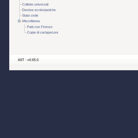
Collette universali
Decime ecclesiastiche
Stato civile
Miscellanea
Patti con Firenze
Copie di cartapecore
AST - v0.65.0