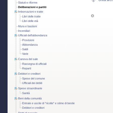
Statuti e riforme
Deliberazioni e partiti
Imborsazioni e tratte
Libri delle tratte
Libri delle età
Mura e bastioni
Incendiari
Ufficiali dell'abbondanza
Provisioni
Abbondanza
Saldi
Varie
Canova del sale
Rassegna di ufficiali
Reparti
Debitori e creditori
Spese del comune
Ufficiali dei debiti
Spese straordinarie
Sanità
Beni della comunità
Entrate e uscite di "ricolte" e stime di bestie
Debitori e creditori