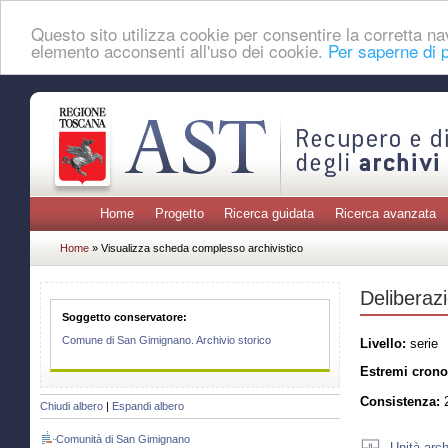
Questo sito utilizza cookie per consentire la corretta 
elemento acconsenti all'uso dei cookie.
Per saperne di p
Home
Progetto
Ricerca guidata
Ricerca avanzata
Home
» Visualizza scheda complesso archivistico
Deliberazi
Soggetto conservatore:
Comune di San Gimignano. Archivio storico
Livello:
serie
Estremi crono
Consistenza:
2
Chiudi albero
|
Espandi albero
Comunità di San Gimignano
Unità arch