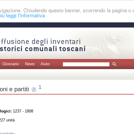
navigazione. Chiudendo questo banner, scorrendo la pagina o
iù leggi l'informativa
Glossario
News
Aiuto
1
oni e partiti
logici:
1237 - 1808
27 unità
ivistiche