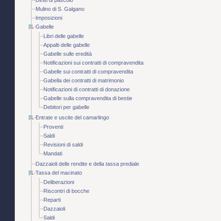
Diritti di pascolo
Mulino di S. Galgano
Imposizioni
Gabelle
Libri delle gabelle
Appalti delle gabelle
Gabelle sulle eredità
Notificazioni sui contratti di compravendita
Gabelle sui contratti di compravendita
Gabella dei contratti di matrimonio
Notificazioni di contratti di donazione
Gabelle sulla compravendita di bestie
Debitori per gabelle
Entrate e uscite del camarlingo
Proventi
Saldi
Revisioni di saldi
Mandati
Dazzaioli delle rendite e della tassa prediale
Tassa del macinato
Deliberazioni
Riscontri di bocche
Reparti
Dazzaioli
Saldi