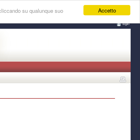
Accetto
 cliccando su qualunque suo
login