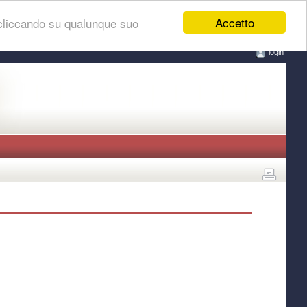
Accetto
 cliccando su qualunque suo
login