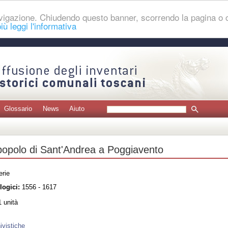
navigazione. Chiudendo questo banner, scorrendo la pagina o
iù leggi l'informativa
Glossario
News
Aiuto
 popolo di Sant'Andrea a Poggiavento
erie
logici:
1556 - 1617
 unità
ivistiche