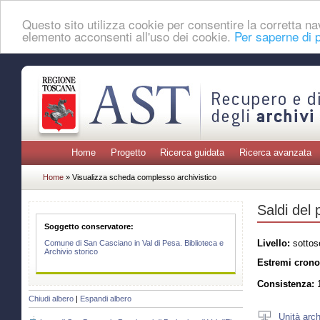
Questo sito utilizza cookie per consentire la corretta 
elemento acconsenti all'uso dei cookie.
Per saperne di p
Home
Progetto
Ricerca guidata
Ricerca avanzata
Home
» Visualizza scheda complesso archivistico
Saldi del
Soggetto conservatore:
Livello:
sottos
Comune di San Casciano in Val di Pesa. Biblioteca e
Archivio storico
Estremi crono
Consistenza:
1
Chiudi albero
|
Espandi albero
Unità arch