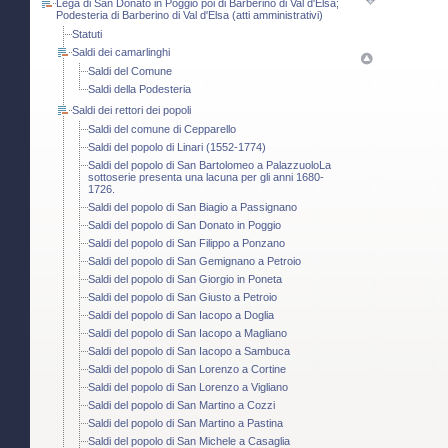
Lega di San Donato in Poggio poi di Barberino di Val d'Elsa;
Podesteria di Barberino di Val d'Elsa (atti amministrativi)
Statuti
Saldi dei camarlinghi
Saldi del Comune
Saldi della Podesteria
Saldi dei rettori dei popoli
Saldi del comune di Cepparello
Saldi del popolo di Linari (1552-1774)
Saldi del popolo di San Bartolomeo a PalazzuoloLa
sottoserie presenta una lacuna per gli anni 1680-
1726.
Saldi del popolo di San Biagio a Passignano
Saldi del popolo di San Donato in Poggio
Saldi del popolo di San Filippo a Ponzano
Saldi del popolo di San Gemignano a Petroio
Saldi del popolo di San Giorgio in Poneta
Saldi del popolo di San Giusto a Petroio
Saldi del popolo di San Iacopo a Doglia
Saldi del popolo di San Iacopo a Magliano
Saldi del popolo di San Iacopo a Sambuca
Saldi del popolo di San Lorenzo a Cortine
Saldi del popolo di San Lorenzo a Vigliano
Saldi del popolo di San Martino a Cozzi
Saldi del popolo di San Martino a Pastina
Saldi del popolo di San Michele a Casaglia