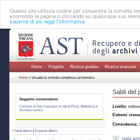
Questo sito utilizza cookie per consentire la corretta 
scorrendo la pagina o cliccando su qualunque suo eleme
saperne di più leggi l'informativa
Home
Progetto
Ricerca guidata
Ricerca avanzata
Home
» Visualizza scheda complesso archivistico
Saldi del
Soggetto conservatore:
Livello:
sottos
Comune di San Casciano in Val di Pesa. Biblioteca e
Archivio storico
Estremi crono
Consistenza:
1
Chiudi albero
|
Espandi albero
Unità arch