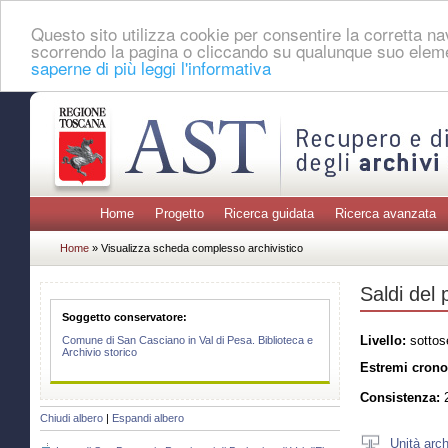
Questo sito utilizza cookie per consentire la corretta 
scorrendo la pagina o cliccando su qualunque suo eleme
saperne di più leggi l'informativa
Home
Progetto
Ricerca guidata
Ricerca avanzata
Home
» Visualizza scheda complesso archivistico
Saldi del
Soggetto conservatore:
Livello:
sottos
Comune di San Casciano in Val di Pesa. Biblioteca e
Archivio storico
Estremi crono
Consistenza:
2
Chiudi albero
|
Espandi albero
Unità arch