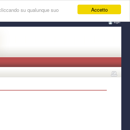
Accetto
 cliccando su qualunque suo
login