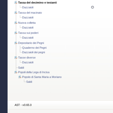
Tassa del decimino e testanti
Dazzaioli
Tassa del macinato
Dazzaioli
Nuova colletta
Dazzaioli
Tassa sui poderi
Dazzaioli
Depositario dei Pegni
Quaderno dei Pegni
Dazzaioli dei pegni
Tasse diverse
Dazzaioli
Saldi
Popoli della Lega di Incisa
Popolo di Santa Maria a Moriano
Saldi
AST - v0.65.0