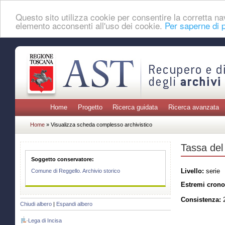
Questo sito utilizza cookie per consentire la corretta 
elemento acconsenti all'uso dei cookie.
Per saperne di p
Home
Progetto
Ricerca guidata
Ricerca avanzata
Home
» Visualizza scheda complesso archivistico
Tassa del
Soggetto conservatore:
Livello:
serie
Comune di Reggello. Archivio storico
Estremi crono
Consistenza:
2
Chiudi albero
|
Espandi albero
Lega di Incisa