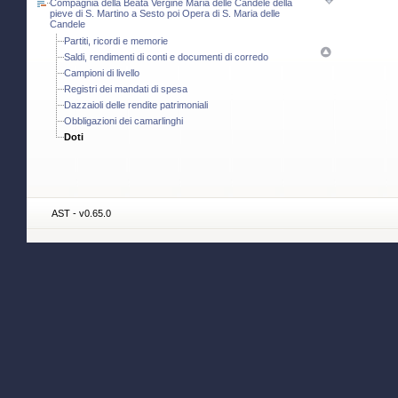
Compagnia della Beata Vergine Maria delle Candele della
pieve di S. Martino a Sesto poi Opera di S. Maria delle
Candele
Partiti, ricordi e memorie
Saldi, rendimenti di conti e documenti di corredo
Campioni di livello
Registri dei mandati di spesa
Dazzaioli delle rendite patrimoniali
Obbligazioni dei camarlinghi
Doti
AST - v0.65.0