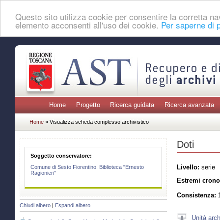
Questo sito utilizza cookie per consentire la corretta 
elemento acconsenti all'uso dei cookie.
Per saperne di p
Home
Progetto
Ricerca guidata
Ricerca avanzata
Home
» Visualizza scheda complesso archivistico
Doti
Soggetto conservatore:
Livello:
serie
Comune di Sesto Fiorentino. Biblioteca "Ernesto
Ragionieri"
Estremi crono
Consistenza:
1
Chiudi albero
|
Espandi albero
Unità arch