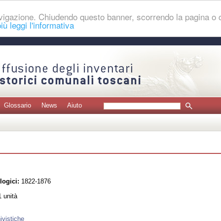
navigazione. Chiudendo questo banner, scorrendo la pagina o
iù leggi l'informativa
Glossario
News
Aiuto
logici:
1822-1876
 unità
ivistiche