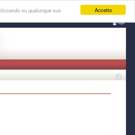
Accetto
 cliccando su qualunque suo
login