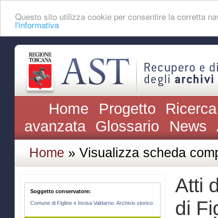
Questo sito utilizza cookie per consentire la corretta 
l'informativa
Home
Progetto
Ricerca
avanzata
Glossario
News
Home
» Visualizza scheda comp
Atti
Soggetto conservatore:
di Fi
Comune di Figline e Incisa Valdarno. Archivio storico