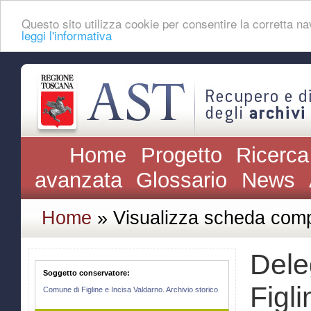
Questo sito utilizza cookie per consentire la corretta 
leggi l'informativa
Home
Progetto
Ricerca
avanzata
Glossario
News
Home
» Visualizza scheda comp
Dele
Soggetto conservatore:
Figli
Comune di Figline e Incisa Valdarno. Archivio storico