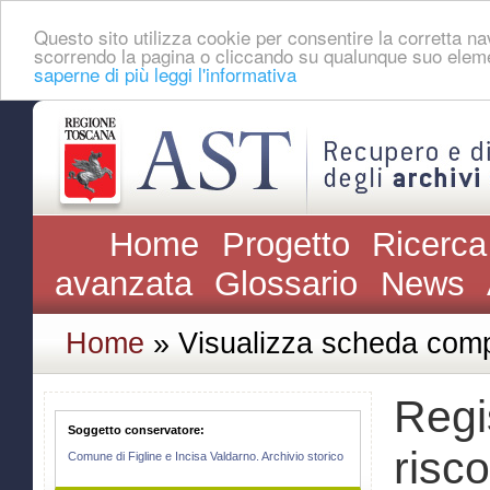
Questo sito utilizza cookie per consentire la corretta 
scorrendo la pagina o cliccando su qualunque suo eleme
saperne di più leggi l'informativa
Home
Progetto
Ricerca
avanzata
Glossario
News
Home
» Visualizza scheda comp
Regis
Soggetto conservatore:
risc
Comune di Figline e Incisa Valdarno. Archivio storico