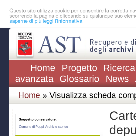
Questo sito utilizza cookie per consentire la corretta 
scorrendo la pagina o cliccando su qualunque suo eleme
saperne di più leggi l'informativa
Home
Progetto
Ricerca
avanzata
Glossario
News
Home
» Visualizza scheda comp
Cart
Soggetto conservatore:
depu
Comune di Poppi. Archivio storico