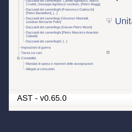
Dazzaioli dei camerlinghi: Camillo Agnolozzi, Marco
Crudeli, Giuseppe Agnolozzi sostituto, [Pietro Maggi]
Dazzaioli dei camerlinghi [Francesco Gatteschi]
[Pietro Bandelloni], [...]
Unit
Dazzaioli del camerlingo [Vincenzo Marinelli,
sostituto Bernardo Poltri]
Dazzaioli del camerlingo [Giovan Pietro Meoni]
Dazzaioli dei camerlinghi [Pietro Mancini e Anacleto
Ciabatti]
Dazzaioli dei camerlinghi: [...]
Imposizioni di guerra
Tassa sui cani
Contabilità
Mandati di spesa e repertori delle assegnazioni
Allegati ai consuntivi
AST - v0.65.0