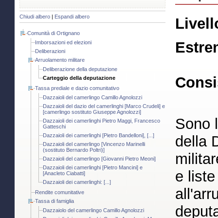
Chiudi albero
|
Espandi albero
Livell
Comunità di Ortignano
Estre
Imborsazioni ed elezioni
Deliberazioni
Arruolamento militare
Deliberazione della deputazione
Consi
Carteggio della deputazione
Tassa prediale e dazio comunitativo
Dazzaioli del camerlingo Camillo Agnolozzi
Dazzaioli del dazio del camerlinghi [Marco Crudeli] e
[camerlingo sostituto Giuseppe Agnolozzi]
Sono l
Dazzaioli dei camerlinghi Pietro Maggi, Francesco
Gatteschi
Dazzaioli dei camerlinghi [Pietro Bandelloni], [...]
della 
Dazzaioli del camerlingo [Vincenzo Marinelli
(sostituto Bernardo Poltri)]
milita
Dazzaioli del camerlingo [Giovanni Pietro Meoni]
Dazzaioli dei camerlinghi [Pietro Mancini] e
e list
[Anacleto Ciabatti]
Dazzaioli dei camerlinghi: [...]
all'ar
Rendite comunitative
Tassa di famiglia
deput
Dazzaiolo del camerlingo Camillo Agnolozzi