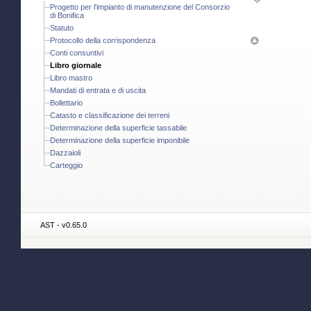
Progetto per l'impianto di manutenzione del Consorzio
di Bonifica
Statuto
Protocollo della corrispondenza
Conti consuntivi
Libro giornale
Libro mastro
Mandati di entrata e di uscita
Bollettario
Catasto e classificazione dei terreni
Determinazione della superficie tassabile
Determinazione della superficie imponibile
Dazzaioli
Carteggio
AST - v0.65.0