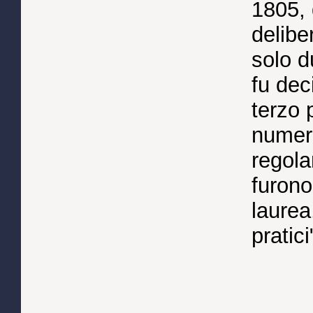
1805, 
delibe
solo d
fu dec
terzo 
numero
regola
furono 
laurea
pratici