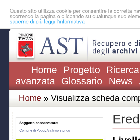
Questo sito utilizza cookie per consentire la corretta 
scorrendo la pagina o cliccando su qualunque suo eleme
saperne di più leggi l'informativa
Home
Progetto
Ricerca
avanzata
Glossario
News
Home
» Visualizza scheda comp
Ered
Soggetto conservatore:
Comune di Poppi. Archivio storico