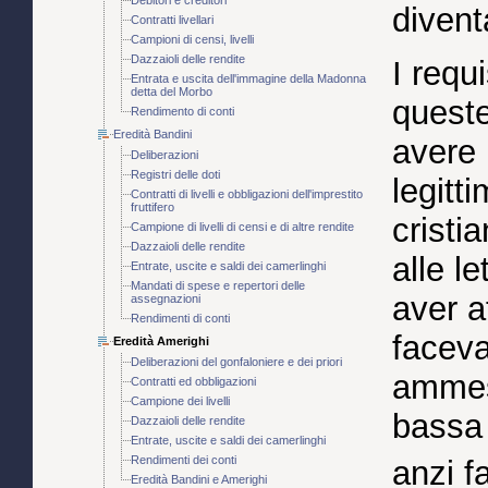
diventa
Contratti livellari
Campioni di censi, livelli
Dazzaioli delle rendite
I requ
Entrata e uscita dell'immagine della Madonna
detta del Morbo
queste
Rendimento di conti
Eredità Bandini
avere 
Deliberazioni
Registri delle doti
legitt
Contratti di livelli e obbligazioni dell'imprestito
fruttifero
cristi
Campione di livelli di censi e di altre rendite
Dazzaioli delle rendite
alle l
Entrate, uscite e saldi dei camerlinghi
Mandati di spese e repertori delle
aver a
assegnazioni
Rendimenti di conti
facev
Eredità Amerighi
Deliberazioni del gonfaloniere e dei priori
ammess
Contratti ed obbligazioni
Campione dei livelli
bassa 
Dazzaioli delle rendite
Entrate, uscite e saldi dei camerlinghi
Rendimenti dei conti
anzi fa
Eredità Bandini e Amerighi