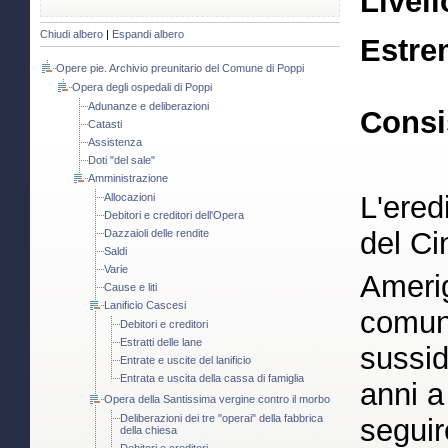
Livell
Chiudi albero
|
Espandi albero
Estre
Opere pie. Archivio preunitario del Comune di Poppi
Opera degli ospedali di Poppi
Adunanze e deliberazioni
Consi
Catasti
Assistenza
Doti "del sale"
Amministrazione
L'eredi
Allocazioni
Debitori e creditori dell'Opera
del C
Dazzaioli delle rendite
Saldi
Varie
Ameri
Cause e liti
Lanificio Cascesi
comuni
Debitori e creditori
Estratti delle lane
sussid
Entrate e uscite del lanificio
Entrata e uscita della cassa di famiglia
anni a
Opera della Santissima vergine contro il morbo
Deliberazioni dei tre "operai" della fabbrica
seguir
della chiesa
Debitori e creditori