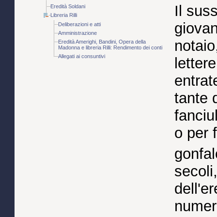
Il sus
Eredità Soldani
Libreria Rilli
giovan
Deliberazioni e atti
Amministrazione
notaio
Eredità Amerighi, Bandini, Opera della
Madonna e libreria Rilli: Rendimento dei conti
Allegati ai consuntivi
letter
entrat
tante d
fanciu
o per 
gonfal
secoli
dell'e
numero