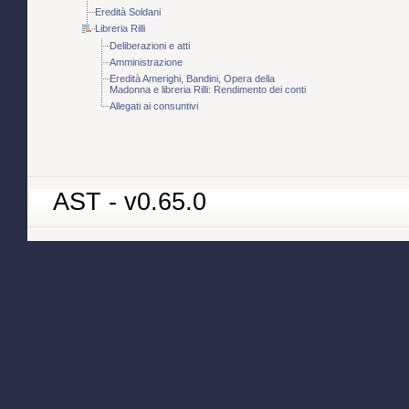
Eredità Soldani
Libreria Rilli
Deliberazioni e atti
Amministrazione
Eredità Amerighi, Bandini, Opera della
Madonna e libreria Rilli: Rendimento dei conti
Allegati ai consuntivi
AST - v0.65.0