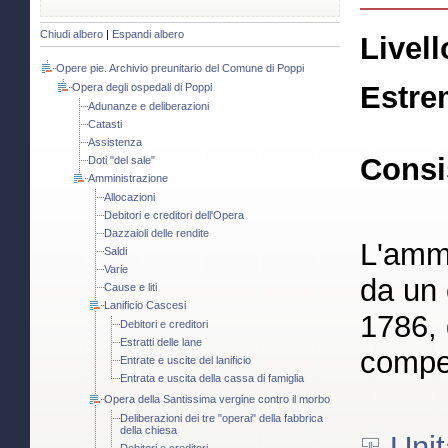
Chiudi albero
|
Espandi albero
Livell
Opere pie. Archivio preunitario del Comune di Poppi
Estre
Opera degli ospedali di Poppi
Adunanze e deliberazioni
Catasti
Assistenza
Consi
Doti "del sale"
Amministrazione
Allocazioni
Debitori e creditori dell'Opera
Dazzaioli delle rendite
L'ammi
Saldi
Varie
da un 
Cause e liti
Lanificio Cascesi
1786, 
Debitori e creditori
Estratti delle lane
compet
Entrate e uscite del lanificio
Entrata e uscita della cassa di famiglia
Opera della Santissima vergine contro il morbo
Deliberazioni dei tre "operai" della fabbrica
della chiesa
Unit
Debitori e creditori