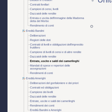
Contratti livellari
Campioni di censi, livelli
Dazzaioli delle rendite
Entrata e uscita dell'immagine della Madonna
detta del Morbo
Rendimento di conti
Eredità Bandini
Deliberazioni
Registri delle doti
Contratti di livelli e obbligazioni dell'imprestito
fruttifero
Campione di livelli di censi e di altre rendite
Dazzaioli delle rendite
Entrate, uscite e saldi dei camerlinghi
Mandati di spese e repertori delle
assegnazioni
Rendimenti di conti
Eredità Amerighi
Deliberazioni del gonfaloniere e dei priori
Contratti ed obbligazioni
Campione dei livelli
Dazzaioli delle rendite
Entrate, uscite e saldi dei camerlinghi
Rendimenti dei conti
Eredità Bandini e Amerighi