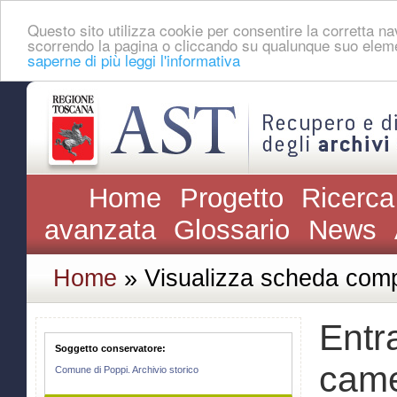
Questo sito utilizza cookie per consentire la corretta 
scorrendo la pagina o cliccando su qualunque suo eleme
saperne di più leggi l'informativa
Home
Progetto
Ricerca
avanzata
Glossario
News
Home
» Visualizza scheda comp
Entra
Soggetto conservatore:
came
Comune di Poppi. Archivio storico