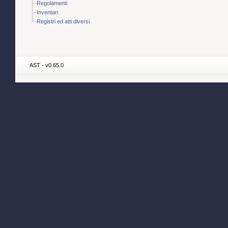
Regolamenti
Inventari
Registri ed atti diversi
AST - v0.65.0