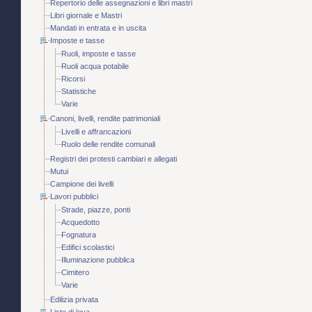
Repertorio delle assegnazioni e libri mastri
Libri giornale e Mastri
Mandati in entrata e in uscita
Imposte e tasse
Ruoli, imposte e tasse
Ruoli acqua potabile
Ricorsi
Statistiche
Varie
Canoni, livelli, rendite patrimoniali
Livelli e affrancazioni
Ruolo delle rendite comunali
Registri dei protesti cambiari e allegati
Mutui
Campione dei livelli
Lavori pubblici
Strade, piazze, ponti
Acquedotto
Fognatura
Edifici scolastici
Illuminazione pubblica
Cimitero
Varie
Edilizia privata