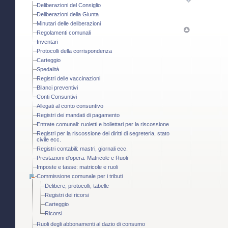
Deliberazioni del Consiglio
Deliberazioni della Giunta
Minutari delle deliberazioni
Regolamenti comunali
Inventari
Protocolli della corrispondenza
Carteggio
Spedalità
Registri delle vaccinazioni
Bilanci preventivi
Conti Consuntivi
Allegati al conto consuntivo
Registri dei mandati di pagamento
Entrate comunali: ruoletti e bollettari per la riscossione
Registri per la riscossione dei diritti di segreteria, stato
civile ecc.
Registri contabili: mastri, giornali ecc.
Prestazioni d'opera. Matricole e Ruoli
Imposte e tasse: matricole e ruoli
Commissione comunale per i tributi
Delibere, protocolli, tabelle
Registri dei ricorsi
Carteggio
Ricorsi
Ruoli degli abbonamenti al dazio di consumo