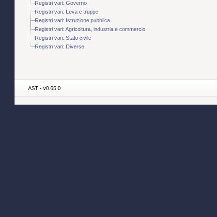
Registri vari: Governo
Registri vari: Leva e truppe
Registri vari: Istruzione pubblica
Registri vari: Agricoltura, industria e commercio
Registri vari: Stato civile
Registri vari: Diverse
AST - v0.65.0