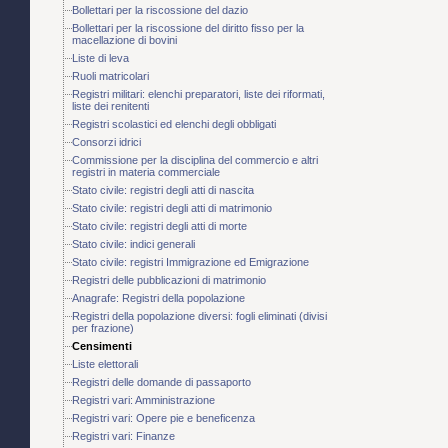
Bollettari per la riscossione del dazio
Bollettari per la riscossione del diritto fisso per la
macellazione di bovini
Liste di leva
Ruoli matricolari
Registri militari: elenchi preparatori, liste dei riformati,
liste dei renitenti
Registri scolastici ed elenchi degli obbligati
Consorzi idrici
Commissione per la disciplina del commercio e altri
registri in materia commerciale
Stato civile: registri degli atti di nascita
Stato civile: registri degli atti di matrimonio
Stato civile: registri degli atti di morte
Stato civile: indici generali
Stato civile: registri Immigrazione ed Emigrazione
Registri delle pubblicazioni di matrimonio
Anagrafe: Registri della popolazione
Registri della popolazione diversi: fogli eliminati (divisi
per frazione)
Censimenti
Liste elettorali
Registri delle domande di passaporto
Registri vari: Amministrazione
Registri vari: Opere pie e beneficenza
Registri vari: Finanze