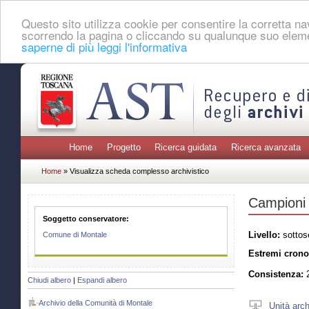
Questo sito utilizza cookie per consentire la corretta 
scorrendo la pagina o cliccando su qualunque suo eleme
saperne di più leggi l'informativa
Home
Progetto
Ricerca guidata
Ricerca avanzata
Home
» Visualizza scheda complesso archivistico
Campioni 
Soggetto conservatore:
Livello:
sottos
Comune di Montale
Estremi crono
Consistenza:
2
Chiudi albero
|
Espandi albero
Archivio della Comunità di Montale
Unità arch