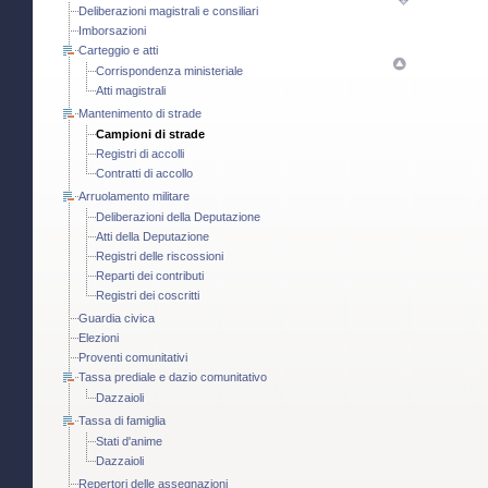
Deliberazioni magistrali e consiliari
Imborsazioni
Carteggio e atti
Corrispondenza ministeriale
Atti magistrali
Mantenimento di strade
Campioni di strade
Registri di accolli
Contratti di accollo
Arruolamento militare
Deliberazioni della Deputazione
Atti della Deputazione
Registri delle riscossioni
Reparti dei contributi
Registri dei coscritti
Guardia civica
Elezioni
Proventi comunitativi
Tassa prediale e dazio comunitativo
Dazzaioli
Tassa di famiglia
Stati d'anime
Dazzaioli
Repertori delle assegnazioni