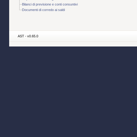
Bilanci di previsione e conti consuntivi
Documenti di corredo ai saldi
AST - v0.65.0