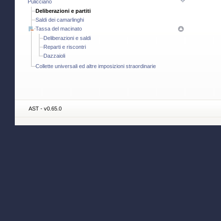
Pulicciano
Deliberazioni e partiti
Saldi dei camarlinghi
Tassa del macinato
Deliberazioni e saldi
Reparti e riscontri
Dazzaioli
Collette universali ed altre imposizioni straordinarie
AST - v0.65.0