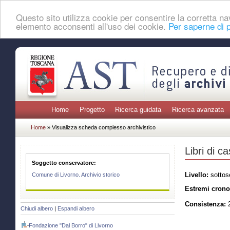
Questo sito utilizza cookie per consentire la corretta 
elemento acconsenti all'uso dei cookie.
Per saperne di p
Home
Progetto
Ricerca guidata
Ricerca avanzata
Home
» Visualizza scheda complesso archivistico
Libri di c
Soggetto conservatore:
Livello:
sottos
Comune di Livorno. Archivio storico
Estremi crono
Consistenza:
2
Chiudi albero
|
Espandi albero
Fondazione "Dal Borro" di Livorno