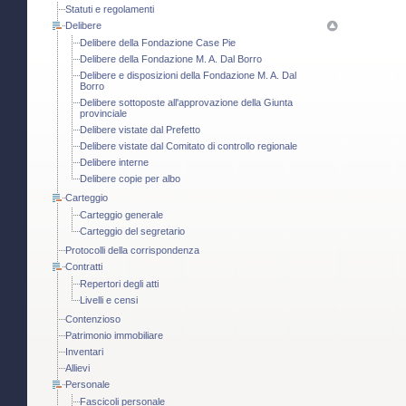
Statuti e regolamenti
Delibere
Delibere della Fondazione Case Pie
Delibere della Fondazione M. A. Dal Borro
Delibere e disposizioni della Fondazione M. A. Dal
Borro
Delibere sottoposte all'approvazione della Giunta
provinciale
Delibere vistate dal Prefetto
Delibere vistate dal Comitato di controllo regionale
Delibere interne
Delibere copie per albo
Carteggio
Carteggio generale
Carteggio del segretario
Protocolli della corrispondenza
Contratti
Repertori degli atti
Livelli e censi
Contenzioso
Patrimonio immobiliare
Inventari
Allievi
Personale
Fascicoli personale