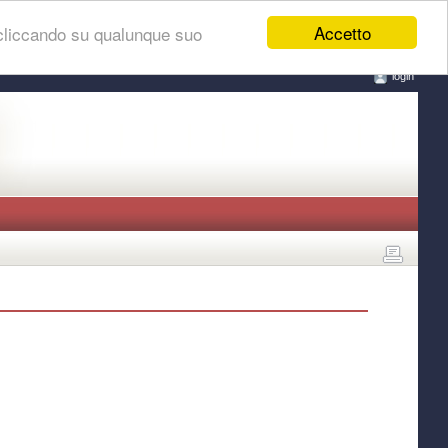
Accetto
 cliccando su qualunque suo
login