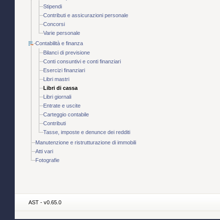
Stipendi
Contributi e assicurazioni personale
Concorsi
Varie personale
Contabilità e finanza
Bilanci di previsione
Conti consuntivi e conti finanziari
Esercizi finanziari
Libri mastri
Libri di cassa
Libri giornali
Entrate e uscite
Carteggio contabile
Contributi
Tasse, imposte e denunce dei redditi
Manutenzione e ristrutturazione di immobili
Atti vari
Fotografie
AST - v0.65.0