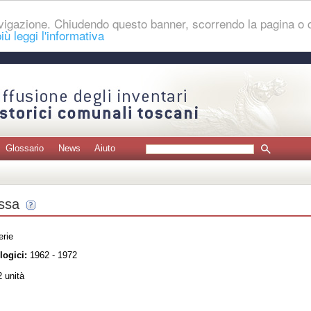
navigazione. Chiudendo questo banner, scorrendo la pagina o
iù leggi l'informativa
Glossario
News
Aiuto
assa
erie
logici:
1962 - 1972
 unità