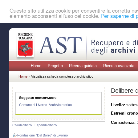
Questo sito utilizza cookie per consentire la corretta 
elemento acconsenti all'uso dei cookie.
Per saperne di p
Home
Progetto
Ricerca guidata
Ricerca avanzata
Home
» Visualizza scheda complesso archivistico
Delibere 
Soggetto conservatore:
Livello:
sottos
Comune di Livorno. Archivio storico
Estremi crono
Consistenza:
1
Chiudi albero
|
Espandi albero
Fondazione "Dal Borro" di Livorno