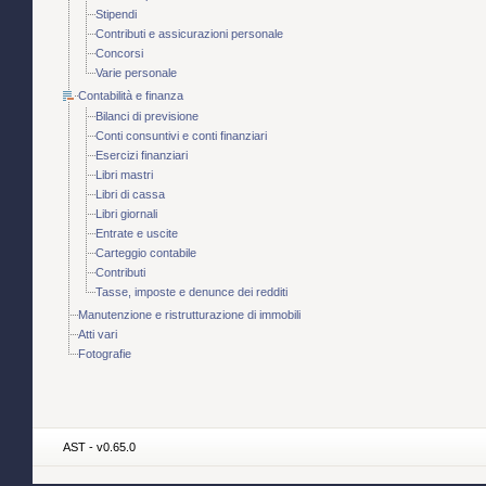
Stipendi
Contributi e assicurazioni personale
Concorsi
Varie personale
Contabilità e finanza
Bilanci di previsione
Conti consuntivi e conti finanziari
Esercizi finanziari
Libri mastri
Libri di cassa
Libri giornali
Entrate e uscite
Carteggio contabile
Contributi
Tasse, imposte e denunce dei redditi
Manutenzione e ristrutturazione di immobili
Atti vari
Fotografie
AST - v0.65.0