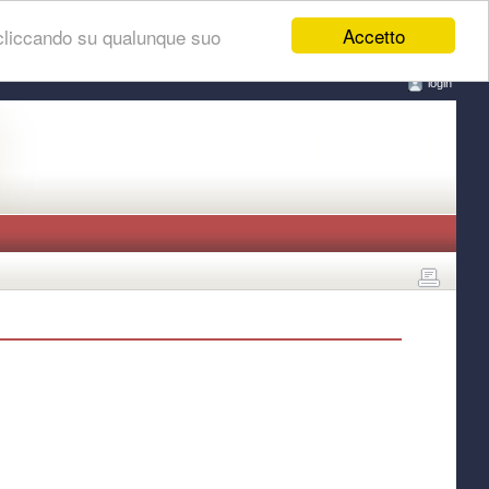
Accetto
 cliccando su qualunque suo
login