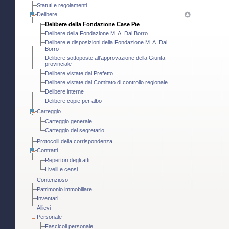
Statuti e regolamenti
Delibere
Delibere della Fondazione Case Pie
Delibere della Fondazione M. A. Dal Borro
Delibere e disposizioni della Fondazione M. A. Dal
Borro
Delibere sottoposte all'approvazione della Giunta
provinciale
Delibere vistate dal Prefetto
Delibere vistate dal Comitato di controllo regionale
Delibere interne
Delibere copie per albo
Carteggio
Carteggio generale
Carteggio del segretario
Protocolli della corrispondenza
Contratti
Repertori degli atti
Livelli e censi
Contenzioso
Patrimonio immobiliare
Inventari
Allievi
Personale
Fascicoli personale