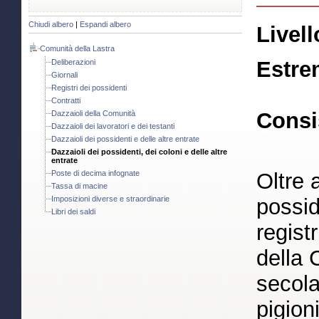
Chiudi albero
|
Espandi albero
Livell
Comunità della Lastra
Estre
Deliberazioni
Giornali
Registri dei possidenti
Contratti
Consi
Dazzaioli della Comunità
Dazzaioli dei lavoratori e dei testanti
Dazzaioli dei possidenti e delle altre entrate
Dazzaioli dei possidenti, dei coloni e delle altre
entrate
Poste di decima infognate
Oltre 
Tassa di macine
Imposizioni diverse e straordinarie
possid
Libri dei saldi
registr
della 
secolar
pigion