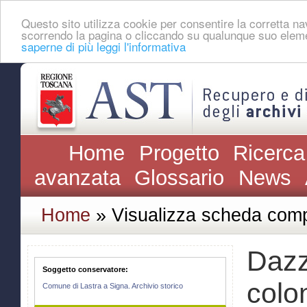
Questo sito utilizza cookie per consentire la corretta 
scorrendo la pagina o cliccando su qualunque suo eleme
saperne di più leggi l'informativa
Home
Progetto
Ricerca
avanzata
Glossario
News
Home
» Visualizza scheda comp
Dazz
Soggetto conservatore:
colon
Comune di Lastra a Signa. Archivio storico