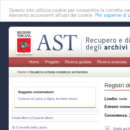
Questo sito utilizza cookie per consentire la corretta 
elemento acconsenti all'uso dei cookie.
Per saperne di p
Home
Progetto
Ricerca guidata
Ricerca avanzata
Home
» Visualizza scheda complesso archivistico
Registri d
Soggetto conservatore:
Livello:
serie
Comune di Lastra a Signa. Archivio storico
Estremi crono
Consistenza:
2
Chiudi albero
|
Espandi albero
Comunità della Lastra
Unità arch