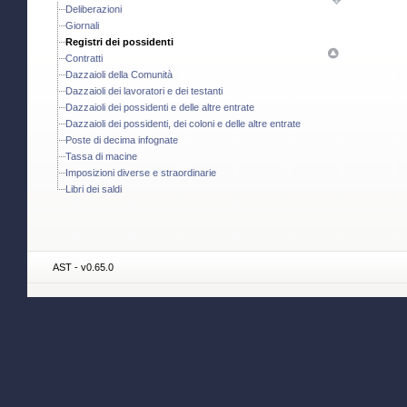
Deliberazioni
Giornali
Registri dei possidenti
Contratti
Dazzaioli della Comunità
Dazzaioli dei lavoratori e dei testanti
Dazzaioli dei possidenti e delle altre entrate
Dazzaioli dei possidenti, dei coloni e delle altre entrate
Poste di decima infognate
Tassa di macine
Imposizioni diverse e straordinarie
Libri dei saldi
AST - v0.65.0