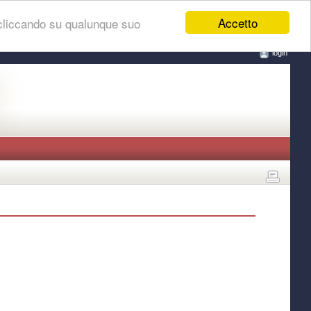
Accetto
 cliccando su qualunque suo
login