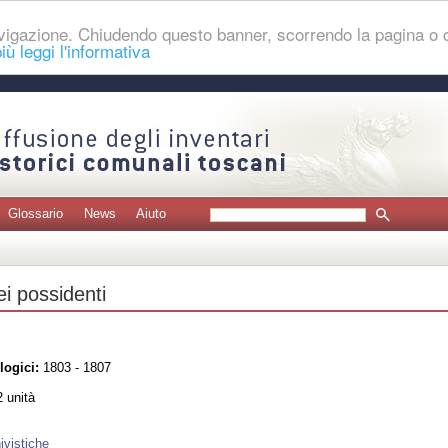
navigazione. Chiudendo questo banner, scorrendo la pagina o
iù leggi l'informativa
Glossario
News
Aiuto
ei possidenti
logici:
1803 - 1807
 unità
ivistiche