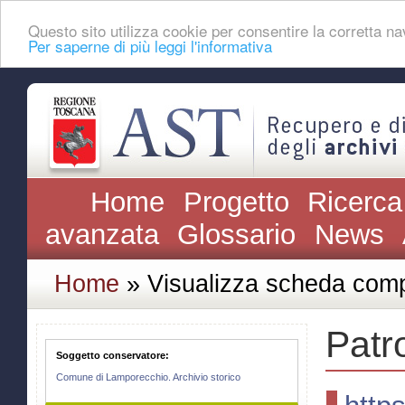
Questo sito utilizza cookie per consentire la corretta 
Per saperne di più leggi l'informativa
Home
Progetto
Ricerca
avanzata
Glossario
News
Home
» Visualizza scheda comp
Patr
Soggetto conservatore:
Comune di Lamporecchio. Archivio storico