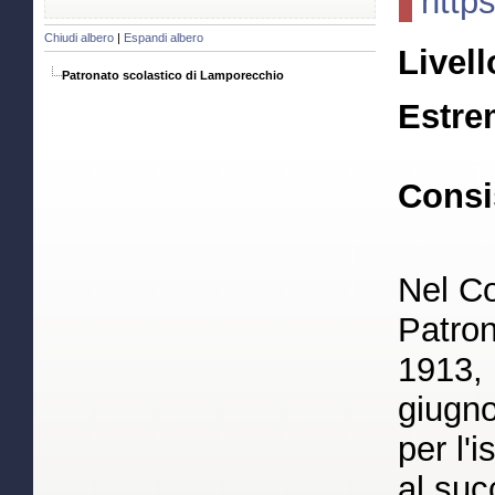
http
Chiudi albero
|
Espandi albero
Livell
Patronato scolastico di Lamporecchio
Estre
Consi
Nel C
Patron
1913, 
giugno
per l'
al suc