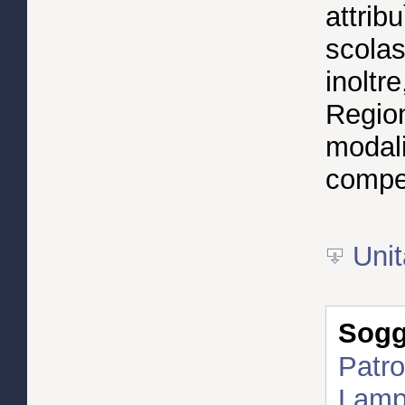
attrib
scolas
inoltr
Region
modali
compe
Unit
Sogge
Patro
Lamp