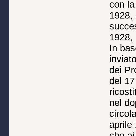
con la
1928, 
succes
1928, 
In bas
inviat
dei Pr
del 17
ricost
nel do
circol
aprile
che ai