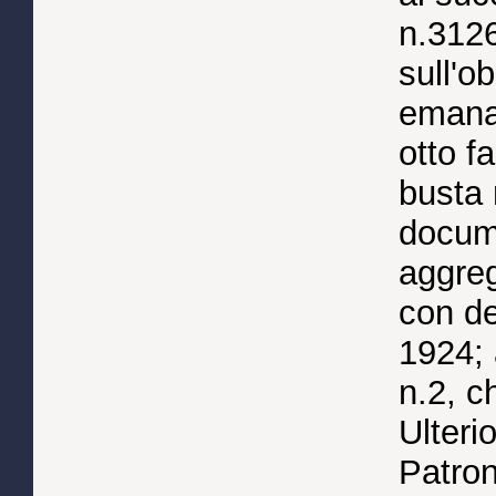
n.3126
sull'o
emanat
otto f
busta 
docume
aggreg
con de
1924; 
n.2, c
Ulterio
Patron