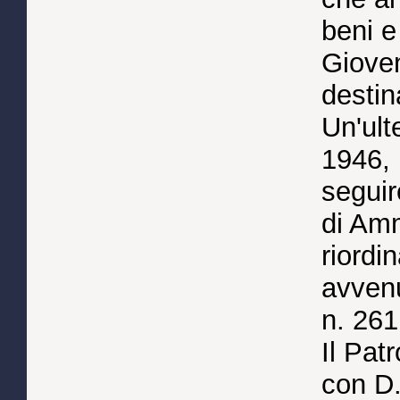
beni e 
Gioven
destin
Un'ult
1946, 
seguir
di Amm
riordi
avvenu
n. 261
Il Pat
con D.