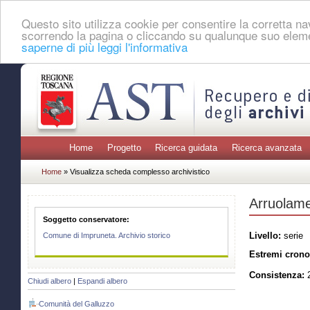
Questo sito utilizza cookie per consentire la corretta 
scorrendo la pagina o cliccando su qualunque suo eleme
saperne di più leggi l'informativa
Home
Progetto
Ricerca guidata
Ricerca avanzata
Home
» Visualizza scheda complesso archivistico
Arruolame
Soggetto conservatore:
Livello:
serie
Comune di Impruneta. Archivio storico
Estremi crono
Consistenza:
2
Chiudi albero
|
Espandi albero
Comunità del Galluzzo