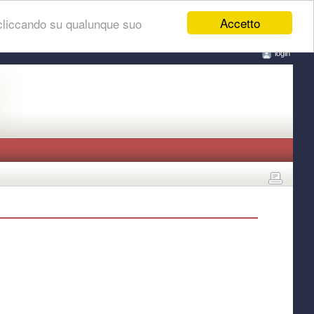
Accetto
 cliccando su qualunque suo
login