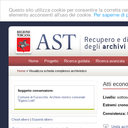
Questo sito utilizza cookie per consentire la corretta 
elemento acconsenti all'uso dei cookie.
Per saperne di p
Home
Progetto
Ricerca guidata
Ricerca avanzata
Home
» Visualizza scheda complesso archivistico
Atti econo
Soggetto conservatore:
Livello:
sottos
Comune di Fucecchio. Archivio storico comunale
"Egisto Lotti"
Estremi crono
Consistenza:
8
Chiudi albero
|
Espandi albero
Unità arch