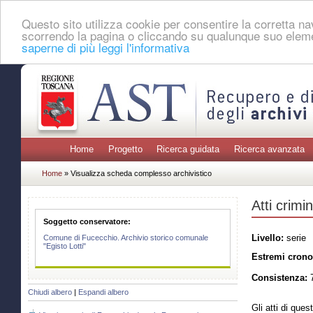
Questo sito utilizza cookie per consentire la corretta 
scorrendo la pagina o cliccando su qualunque suo eleme
saperne di più leggi l'informativa
Home
Progetto
Ricerca guidata
Ricerca avanzata
Home
» Visualizza scheda complesso archivistico
Atti crimin
Soggetto conservatore:
Livello:
serie
Comune di Fucecchio. Archivio storico comunale
"Egisto Lotti"
Estremi crono
Consistenza:
7
Chiudi albero
|
Espandi albero
Gli atti di ques