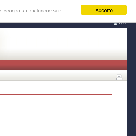
Accetto
 cliccando su qualunque suo
login