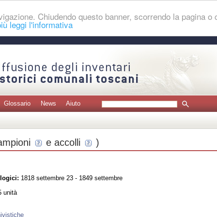
navigazione. Chiudendo questo banner, scorrendo la pagina o
iù leggi l'informativa
Glossario
News
Aiuto
ampioni
e accolli
)
logici:
1818 settembre 23 - 1849 settembre
 unità
ivistiche