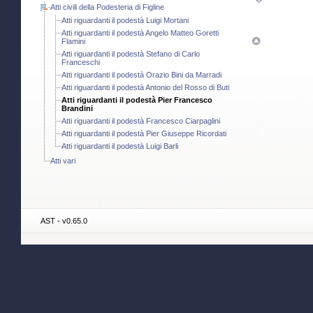
Atti civili della Podesteria di Figline
Atti riguardanti il podestà Luigi Mortani
Atti riguardanti il podestà Angelo Matteo Goretti
Flamini
Atti riguardanti il podestà Stefano di Carlo
Franceschi
Atti riguardanti il podestà Orazio Bini da Marradi
Atti riguardanti il podestà Antonio del Rosso di Buti
Atti riguardanti il podestà Pier Francesco
Brandini
Atti riguardanti il podestà Francesco Ciarpaglini
Atti riguardanti il podestà Pier Giuseppe Ricordati
Atti riguardanti il podestà Luigi Barli
Atti vari
AST - v0.65.0