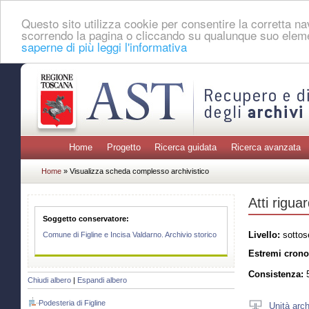
Questo sito utilizza cookie per consentire la corretta 
scorrendo la pagina o cliccando su qualunque suo eleme
saperne di più leggi l'informativa
Home
Progetto
Ricerca guidata
Ricerca avanzata
Home
» Visualizza scheda complesso archivistico
Atti rigua
Soggetto conservatore:
Livello:
sottos
Comune di Figline e Incisa Valdarno. Archivio storico
Estremi crono
Consistenza:
5
Chiudi albero
|
Espandi albero
Podesteria di Figline
Unità arch