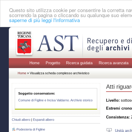
Questo sito utilizza cookie per consentire la corretta 
scorrendo la pagina o cliccando su qualunque suo eleme
saperne di più leggi l'informativa
Home
Progetto
Ricerca guidata
Ricerca avanzata
Home
» Visualizza scheda complesso archivistico
Atti rigua
Soggetto conservatore:
Livello:
sottos
Comune di Figline e Incisa Valdarno. Archivio storico
Estremi crono
Consistenza:
2
Chiudi albero
|
Espandi albero
Podesteria di Figline
Unità arch