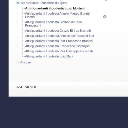
Atti civili della Podesteria di Figline
Atti riguardanti il podestà Luigi Mortani
Atti riguardanti il podestà Angelo Matteo Goretti
Flamini
Atti riguardanti il podestà Stefano di Carlo
Franceschi
Atti riguardanti il podestà Orazio Bini da Marradi
Atti riguardanti il podestà Antonio del Rosso di Buti
Atti riguardanti il podestà Pier Francesco Brandini
Atti riguardanti il podestà Francesco Ciarpaglini
Atti riguardanti il podestà Pier Giuseppe Ricordati
Atti riguardanti il podestà Luigi Barli
Atti vari
AST - v0.65.0