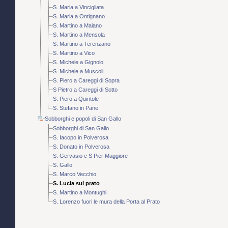
S. Maria a Vincigliata
S. Maria a Ontignano
S. Martino a Maiano
S. Martino a Mensola
S. Martino a Terenzano
S. Martino a Vico
S. Michele a Gignolo
S. Michele a Muscoli
S. Piero a Careggi di Sopra
S Pietro a Careggi di Sotto
S. Piero a Quintole
S. Stefano in Pane
Sobborghi e popoli di San Gallo
Sobborghi di San Gallo
S. Iacopo in Polverosa
S. Donato in Polverosa
S. Gervasio e S Pier Maggiore
S. Gallo
S. Marco Vecchio
S. Lucia sul prato
S. Martino a Montughi
S. Lorenzo fuori le mura della Porta al Prato