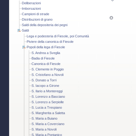
Deliberazioni
Imborsazioni
Campioni di strade
Distribuzioni di grano
Saldi della depositeria dei pegni
Saldi
Lega e podesteria di Fiesole, poi Comunità
Piviere della canonica di Fiesole
Popoli della lega di Fiesole
S. Andrea a Sveglia
Badia di Fiesole
Canonica di Fiesole
S. Clemente in Poggio
S. Cristofano a Novoli
S. Donato a Torri
S. Iacopo a Girone
S. Ilario a Montereggi
S. Lorenzo a Basciano
S. Lorenzo a Serpiolle
S. Lucia a Trespiano
S. Margherita a Saletta
S. Maria a Buiano
S. Maria a Coverciano
S. Maria a Novoli
S. Maria a Pontanico