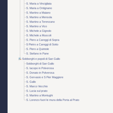
S. Maria a Vincigliata
S. Maria a Ontignano
S. Martino a Maiano
S. Martino a Mensola
S. Martino a Terenzano
S. Martino a Vico
S. Michele a Gignolo
S. Michele a Muscoli
S. Piero a Careggi di Sopra
S Pietro a Careggi di Sotto
S. Piero a Quintole
S. Stefano in Pane
Sobborghi e popoli di San Gallo
Sobborghi di San Gallo
S. Iacopo in Polverosa
S. Donato in Polverosa
S. Gervasio e S Pier Maggiore
S. Gallo
S. Marco Vecchio
S. Lucia sul prato
S. Martino a Montughi
S. Lorenzo fuori le mura della Porta al Prato