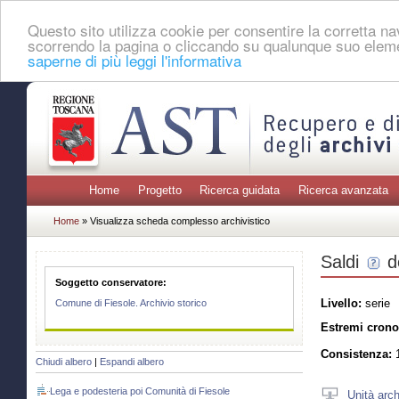
Questo sito utilizza cookie per consentire la corretta 
scorrendo la pagina o cliccando su qualunque suo eleme
saperne di più leggi l'informativa
Home
Progetto
Ricerca guidata
Ricerca avanzata
Home
» Visualizza scheda complesso archivistico
Saldi
d
Soggetto conservatore:
Livello:
serie
Comune di Fiesole. Archivio storico
Estremi crono
Consistenza:
1
Chiudi albero
|
Espandi albero
Lega e podesteria poi Comunità di Fiesole
Unità arch