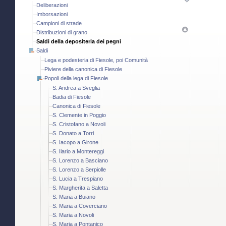
Deliberazioni
Imborsazioni
Campioni di strade
Distribuzioni di grano
Saldi della depositeria dei pegni
Saldi
Lega e podesteria di Fiesole, poi Comunità
Piviere della canonica di Fiesole
Popoli della lega di Fiesole
S. Andrea a Sveglia
Badia di Fiesole
Canonica di Fiesole
S. Clemente in Poggio
S. Cristofano a Novoli
S. Donato a Torri
S. Iacopo a Girone
S. Ilario a Montereggi
S. Lorenzo a Basciano
S. Lorenzo a Serpiolle
S. Lucia a Trespiano
S. Margherita a Saletta
S. Maria a Buiano
S. Maria a Coverciano
S. Maria a Novoli
S. Maria a Pontanico