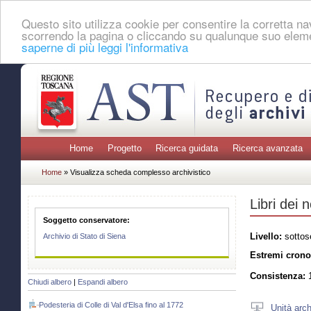
Questo sito utilizza cookie per consentire la corretta 
scorrendo la pagina o cliccando su qualunque suo eleme
saperne di più leggi l'informativa
Home
Progetto
Ricerca guidata
Ricerca avanzata
Home
» Visualizza scheda complesso archivistico
Libri dei 
Soggetto conservatore:
Livello:
sottos
Archivio di Stato di Siena
Estremi crono
Consistenza:
1
Chiudi albero
|
Espandi albero
Podesteria di Colle di Val d'Elsa fino al 1772
Unità arch