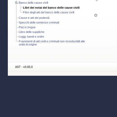
Banco delle cause civili
Libri dei notai del banco delle cause civili
Filze degli atti del banco delle cause civili
Cause e atti dei podestà
Specchi delle sentenze criminali
Paci e tregue
Libro delle suppliche
Leggi, bandi e ordini
Frammenti di atti civili e criminali non riconducibili alle
unità di origine
AST - v0.65.0