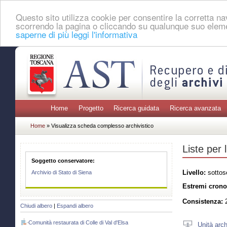
Questo sito utilizza cookie per consentire la corretta 
scorrendo la pagina o cliccando su qualunque suo eleme
saperne di più leggi l'informativa
Home
Progetto
Ricerca guidata
Ricerca avanzata
Home
» Visualizza scheda complesso archivistico
Liste per 
Soggetto conservatore:
Livello:
sottos
Archivio di Stato di Siena
Estremi crono
Consistenza:
2
Chiudi albero
|
Espandi albero
Comunità restaurata di Colle di Val d'Elsa
Unità arch