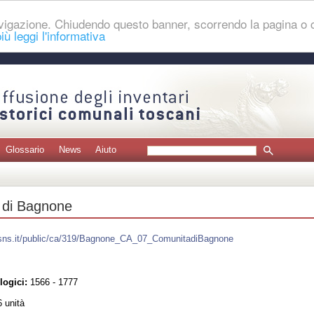
navigazione. Chiudendo questo banner, scorrendo la pagina o
iù leggi l'informativa
Glossario
News
Aiuto
 di Bagnone
t.sns.it/public/ca/319/Bagnone_CA_07_ComunitadiBagnone
logici:
1566 - 1777
 unità