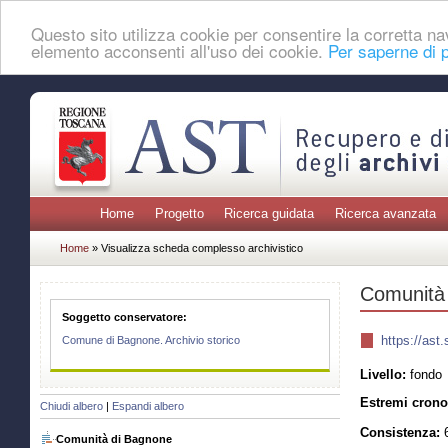
Questo sito utilizza cookie per consentire la corretta 
elemento acconsenti all'uso dei cookie.
Per saperne di p
Home
Progetto
Ricerca guidata
Ricerca avanzata
Home
» Visualizza scheda complesso archivistico
Comunità
Soggetto conservatore:
https://as
Comune di Bagnone. Archivio storico
Livello:
fondo
Estremi crono
Chiudi albero
|
Espandi albero
Consistenza:
6
Comunità di Bagnone