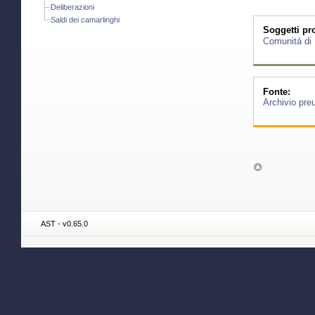
Deliberazioni
Saldi dei camarlinghi
Soggetti pro
Comunità di
Fonte:
Archivio pre
AST - v0.65.0