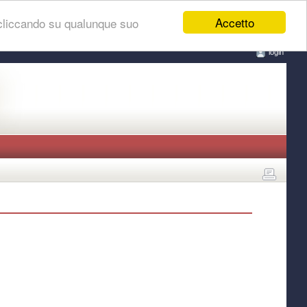
Accetto
 cliccando su qualunque suo
login