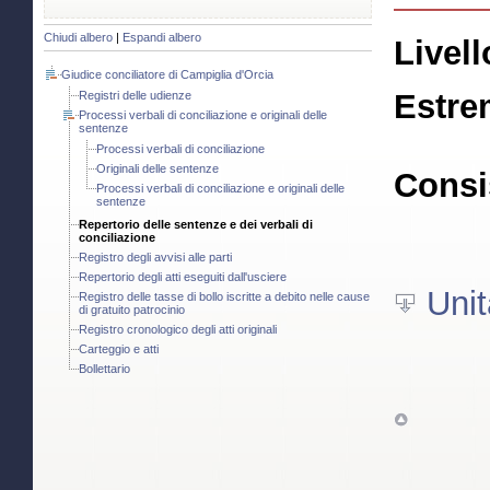
Chiudi albero
|
Espandi albero
Livell
Giudice conciliatore di Campiglia d'Orcia
Estre
Registri delle udienze
Processi verbali di conciliazione e originali delle
sentenze
Processi verbali di conciliazione
Originali delle sentenze
Consi
Processi verbali di conciliazione e originali delle
sentenze
Repertorio delle sentenze e dei verbali di
conciliazione
Registro degli avvisi alle parti
Repertorio degli atti eseguiti dall'usciere
Unit
Registro delle tasse di bollo iscritte a debito nelle cause
di gratuito patrocinio
Registro cronologico degli atti originali
Carteggio e atti
Bollettario