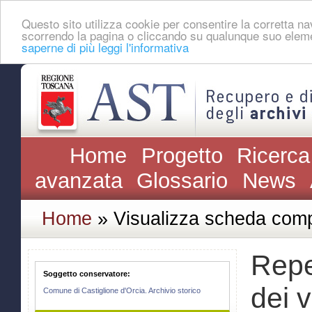
Questo sito utilizza cookie per consentire la corretta 
scorrendo la pagina o cliccando su qualunque suo eleme
saperne di più leggi l'informativa
Home
Progetto
Ricerca
avanzata
Glossario
News
Home
» Visualizza scheda comp
Repe
Soggetto conservatore:
dei v
Comune di Castiglione d'Orcia. Archivio storico