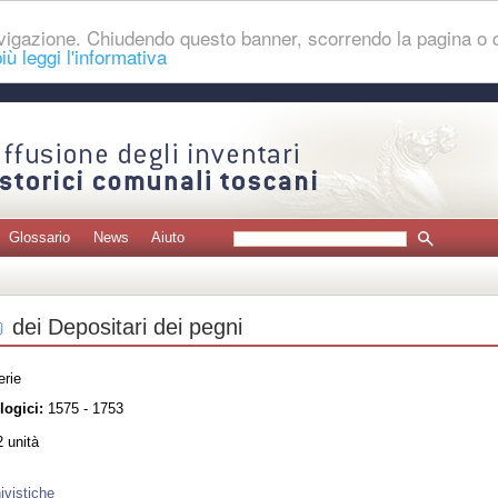
navigazione. Chiudendo questo banner, scorrendo la pagina o
iù leggi l'informativa
Glossario
News
Aiuto
dei Depositari dei pegni
erie
logici:
1575 - 1753
 unità
ivistiche