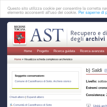
Questo sito utilizza cookie per consentire la corretta 
elemento acconsenti all'uso dei cookie.
Per saperne di p
Home
Progetto
Ricerca guidata
Ricerca avanzata
Home
» Visualizza scheda complesso archivistico
b) Saldi
Soggetto conservatore:
Livello:
sottos
Comune di Castelfranco di Sotto. Archivio storico
Estremi crono
Consistenza:
2
Chiudi albero
|
Espandi albero
Comunità di Castelfranco di Sotto
Unità arch