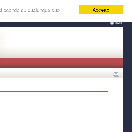
Accetto
 cliccando su qualunque suo
login