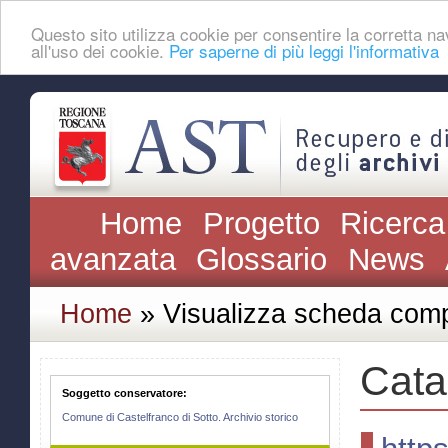
Questo sito utilizza cookie per consentire la corretta
all'uso dei cookie.
Per saperne di più leggi l'informativa
Home
Progetto
Ricerca
avanzata
Glossario
News
Home
» Visualizza scheda comp
Cata
Soggetto conservatore:
Comune di Castelfranco di Sotto. Archivio storico