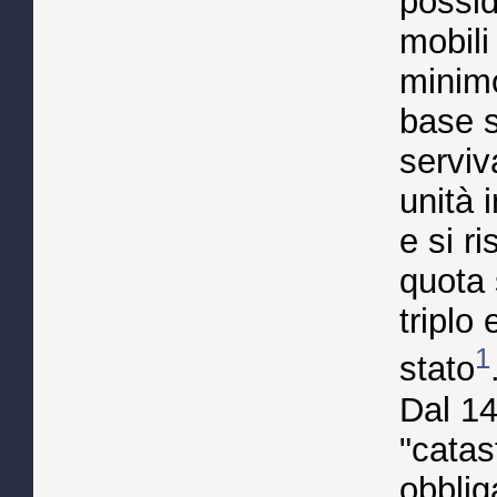
possid
mobili
minim
base s
serviv
unità 
e si r
quota 
triplo
1
stato
Dal 142
"catas
obblig