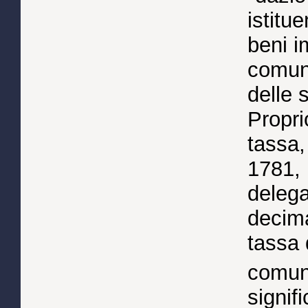
istitu
beni i
comune
delle 
Propri
tassa,
1781, 
delega
decima
tassa 
comun
signif