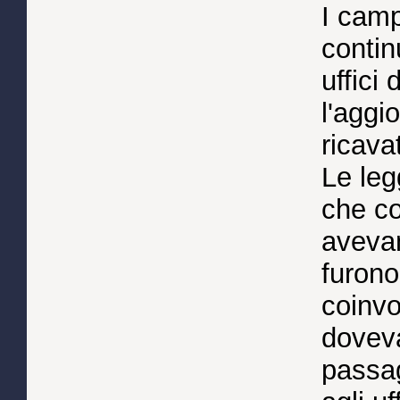
I camp
contin
uffici
l'aggi
ricava
Le leg
che co
avevan
furono
coinvo
doveva
passag