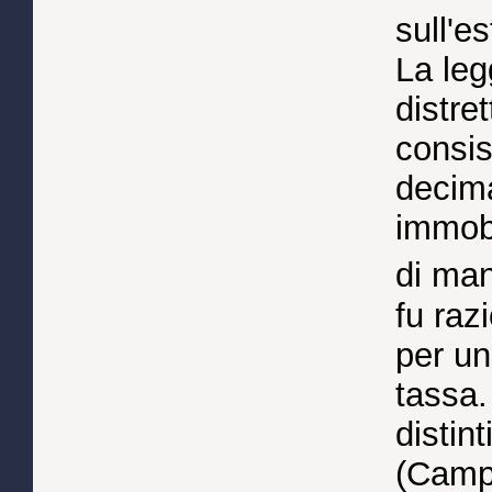
sull'e
La leg
distre
consis
decima
immobi
di ma
fu raz
per un
tassa.
distin
(Campi