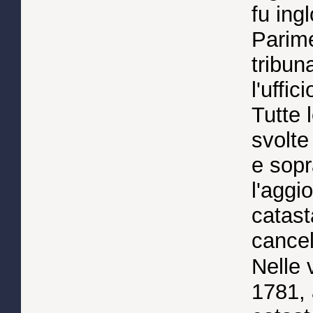
fu ing
Parimen
tribun
l'uffi
Tutte 
svolte 
e sopr
l'aggi
catast
cancel
Nelle 
1781, 