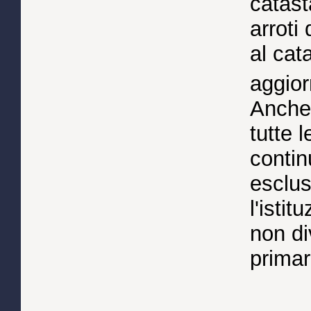
catast
arroti 
al cat
aggior
Anche 
tutte 
conti
esclus
l'isti
non d
primar