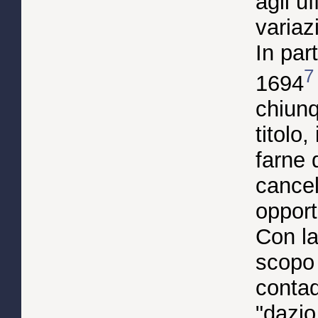
agli uf
variazi
In par
7
1694
chiunq
titolo
farne 
cancel
opport
Con la
scopo 
contado
"dazio