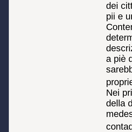
dei cit
pii e 
Conte
determ
descri
a piè 
sarebb
propri
Nei pr
della 
medesi
conta