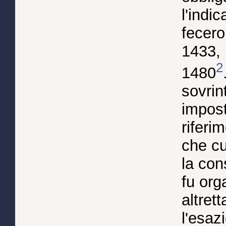
l'indi
fecero
1433, 
2
1480
sovrin
impost
riferim
che cu
la con
fu org
altret
l'esaz