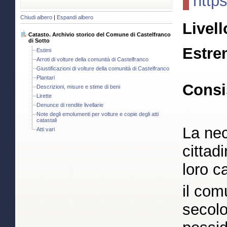
http
Chiudi albero
|
Espandi albero
Livell
Catasto. Archivio storico del Comune di Castelfranco
di Sotto
Estre
Estimi
Arroti di volture della comunità di Castelfranco
Giustificazioni di volture della comunità di Castelfranco
Plantari
Consi
Descrizioni, misure e stime di beni
Lirette
Denunce di rendite livellarie
Note degli emolumenti per volture e copie degli atti
catastali
La nec
Atti vari
cittad
loro c
il com
secolo