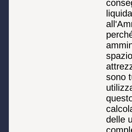
conseg
liquida
all'Am
perché
ammini
spazio
attrez
sono t
utilizz
questo
calcol
delle 
comple