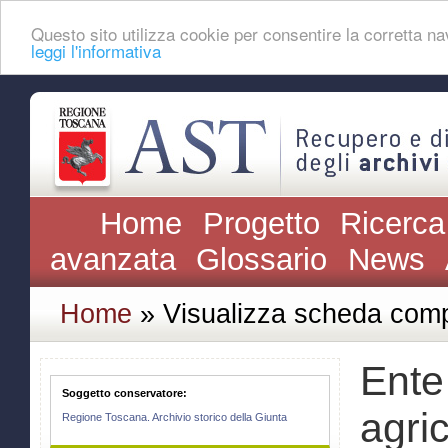
Questo sito utilizza cookie per consentire la corretta 
leggi l'informativa
Home
Progetto
Ricerca
avanzata
Glossario
News
Home
» Visualizza scheda comp
Ente
Soggetto conservatore:
agric
Regione Toscana. Archivio storico della Giunta