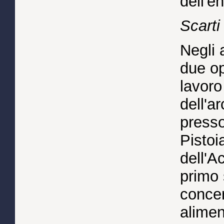
dell'e
Scarti
Negli 
due op
lavoro
dell'a
presso
Pistoia
dell'A
primo 
concer
aliment