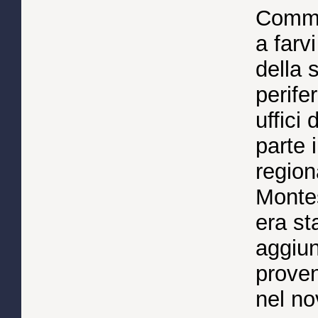
Commis
a farv
della 
perifer
uffici
parte 
region
Montes
era st
aggiun
proven
nel no