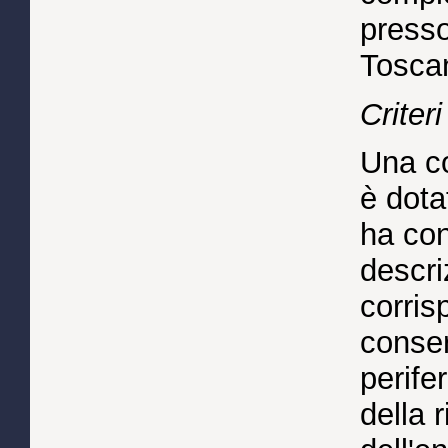
presso
Toscan
Criter
Una c
è dota
ha con
descri
corris
conser
perife
della 