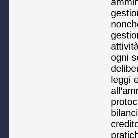
ammini
gestio
nonchè 
gestio
attivi
ogni s
delibe
leggi e
all'am
protoco
bilanc
credit
pratic