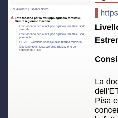
Chiudi albero
|
Espandi albero
http
Ente toscano per lo sviluppo agricolo forestale.
Giunta regionale toscana
Livell
Ente toscano per lo sviluppo agricolo forestale-Sede
centrale
Ente toscano per lo sviluppo agricolo forestale-Sedi
periferiche
Estre
ETSAF - Gestione speciale della riforma fondiaria
Gestione commissariale della liquidazione del
soppresso ETSAF
Consi
La doc
dell'E
Pisa e
concen