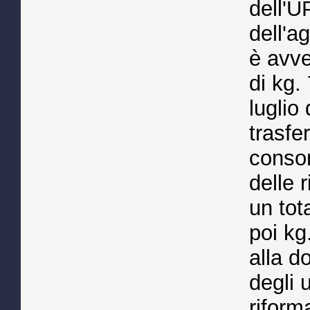
dell'U
dell'a
è avve
di kg.
luglio
trasfe
consor
delle 
un tot
poi kg
alla d
degli 
riform