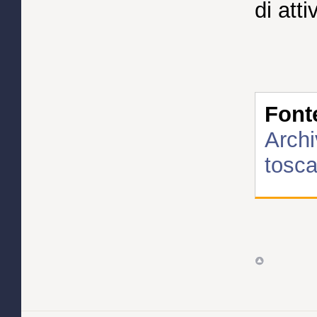
di att
Font
Archi
tosc