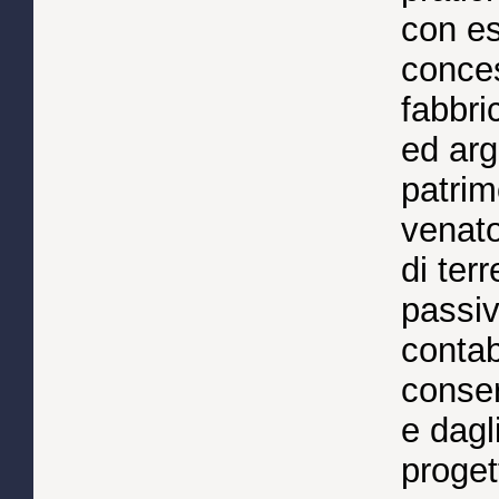
con es
conces
fabbri
ed arg
patrim
venator
di terr
passiv
contab
conser
e dagl
progett