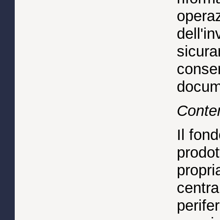
operaz
dell'i
sicura
conser
docume
Conten
Il fon
prodot
propri
centra
perifer