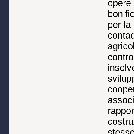
opere 
bonifi
per la
contad
agricol
contro
insolve
svilup
cooper
associ
rappor
costru
stesse