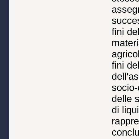
assegn
succes
fini de
materi
agrico
fini d
dell'a
socio
delle 
di liq
rappre
conclu