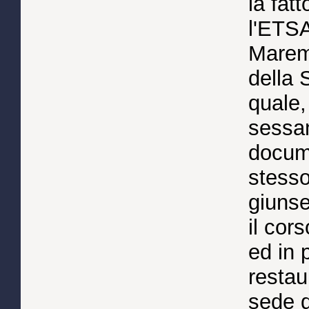
la fat
l'ETSA
Maremm
della 
quale,
sessan
docum
stesso
giunse
il cors
ed in 
restau
sede d