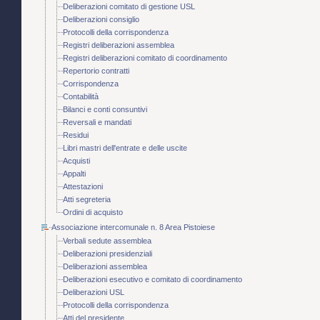
Deliberazioni comitato di gestione USL
Deliberazioni consiglio
Protocolli della corrispondenza
Registri deliberazioni assemblea
Registri deliberazioni comitato di coordinamento
Repertorio contratti
Corrispondenza
Contabilità
Bilanci e conti consuntivi
Reversali e mandati
Residui
Libri mastri dell'entrate e delle uscite
Acquisti
Appalti
Attestazioni
Atti segreteria
Ordini di acquisto
Associazione intercomunale n. 8 Area Pistoiese
Verbali sedute assemblea
Deliberazioni presidenziali
Deliberazioni assemblea
Deliberazioni esecutivo e comitato di coordinamento
Deliberazioni USL
Protocolli della corrispondenza
Atti del presidente