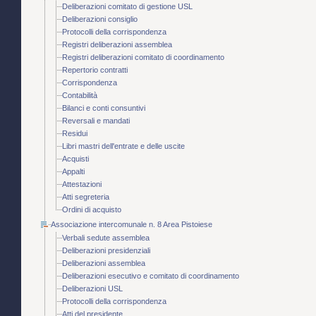
Deliberazioni comitato di gestione USL
Deliberazioni consiglio
Protocolli della corrispondenza
Registri deliberazioni assemblea
Registri deliberazioni comitato di coordinamento
Repertorio contratti
Corrispondenza
Contabilità
Bilanci e conti consuntivi
Reversali e mandati
Residui
Libri mastri dell'entrate e delle uscite
Acquisti
Appalti
Attestazioni
Atti segreteria
Ordini di acquisto
Associazione intercomunale n. 8 Area Pistoiese
Verbali sedute assemblea
Deliberazioni presidenziali
Deliberazioni assemblea
Deliberazioni esecutivo e comitato di coordinamento
Deliberazioni USL
Protocolli della corrispondenza
Atti del presidente